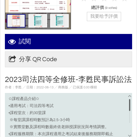
總評價
(
votes)
0
我要给予評價
試閱
分享 QR Code
2023司法四等全修班-李甦民事訴訟法
作者：李甦 ╱ 日期：2022-06-13 ╱ 商務版
╱ 已保護 0.00 棵樹
✩課程產品介紹✩
•適用考試：司法四等考試
•課程堂次：約30堂課
※每堂課課程時數預計為2.5-3小時
※實際堂數及課程時數最終依老師授課狀況與考情調整。
•課程服務期限：本次課程適用之考試結束後服務期限即截止