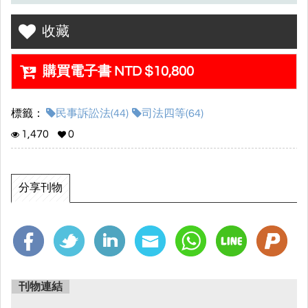
•課程觀看期限：2024/08/31
•課程內容特色：
收藏
▸超優師資陣容，兩大科雙師資
▸先修課程，初步了解各科內容
購買電子書 NTD $10,800
▸打穩基礎，完整你對於各科的架構理念!!!
▸老師們親自撰寫精美講義
▸最實用的電子書網站(各經驗談、修法講座、歷屆考題、考前重
標籤：
民事訴訟法(44)
司法四等(64)
點...)
1,470
0
▸2023課程包含：2022任選一科+先修課程+全修(含共同科目)+總複
習(含共同科目)
分享刊物
刊物連結