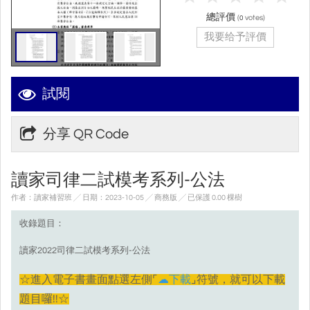
總評價
(
votes)
0
我要给予評價
試閱
分享 QR Code
讀家司律二試模考系列-公法
作者：讀家補習班 ╱ 日期：2023-10-05 ╱ 商務版
╱ 已保護 0.00 棵樹
收錄題目：
讀家2022司律二試模考系列-公法
☆進入電子書畫面點選左側⌜
☁下載
⌟符號，就可以下載
題目囉!!☆