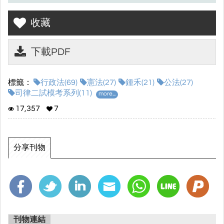
收藏
下載PDF
標籤：
行政法(69)
憲法(27)
鍾禾(21)
公法(27)
司律二試模考系列(11)
more...
17,357
7
分享刊物
刊物連結