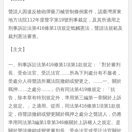
聲請人因違反槍砲彈藥刀械管制條例案件，認臺灣屏東
地方法院112年度聲字第19號刑事裁定，及其所適用之
刑事訴訟法第416條第1項規定牴觸憲法，聲請法規範及
裁判憲法審查。
【主文】
一、刑事訴訟法第416條第1項第1款規定：「對於審判
長、受命法官、受託法官……所為下列處分有不服者，
受處分人得聲請所屬法院撤銷或變更之。……一、關於
羈押……之處分……」仍有同法第419條規定：「抗
告，除本章有特別規定外，準用第三編第一章關於上訴
之規定。」之適用。從而，同法第416條第1項第1款規
定，得聲請撤銷或變更關於羈押之處分之聲請人，仍應
準用同法第3編第1章第346條關於上訴權人之規定。是
關於聲請撤銷或變更審判長、受命法官或受託法官關於