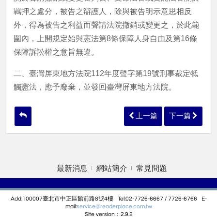
羈押之處分，被告之辯護人，除與被告明示意思相反
外，得為被告之利益而聲請法院撤銷或變更之，於此範
圍內，上開規定始與憲法第8條保障人身自由及第16條
二、臺灣屏東地方法院112年度聲字第19號刑事裁定牴
觸憲法，應予廢棄，並發回臺灣屏東地方法院。
上一篇
下一篇
最新消息
網站簡介
常見問題
Add:100007臺北市中正區館前路8號4樓 Tel:02-7726-6667 / 7726-6766 E-
mail:
service@r
eaderplace.com.tw
Site version：2.9.2