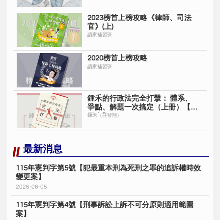
2023榜首上榜攻略《律師、司法
官》(上)
讀家補習班
2020榜首上榜攻略
讀家補習班
鍾禾的行政法完全打擊： 體系、
爭點、解題一次搞定（上冊）【電
子書】
鍾禾（莊智翔）
最新消息
115年憲判字第5號【犯最重本刑為死刑之罪的追訴權時效
變更案】
2026-06-05
115年憲判字第4號【刑事訴訟上訴不可分原則適用範圍
案】