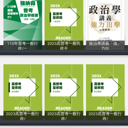
110年普考一般行
2023高普考一般民
政治學講義「強」
政/一
政全
力出
讀家補習班
讀家補習班
強納森（黃偉哲
2023高普考一般行
2023高普考一般行
2023高普考一般行
政/
政/
政/
常陽
陳楓
王子璽