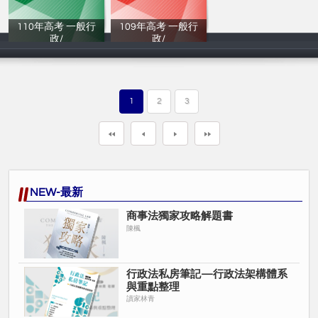
110年⾼考 一般行
109年⾼考 一般行
政/
政/
讀家補習班
讀家補習班
1
2
3
NEW-最新
商事法獨家攻略解題書
陳楓
行政法私房筆記—行政法架構體系
與重點整理
讀家林青