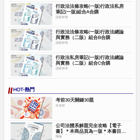
行政法法條攻略(一版)行政法私房
筆記(一版)組合A合購
讀家林青
行政法法條攻略(一版)行政法總論
與實務（二版）組合B合購
讀家林青
行政法私房筆記(一版)行政法總論
與實務（二版）組合C合購
讀家林青
HOT-熱門
考前30天關鍵30題
作者群
公司法體系解題完全攻略【電子
書】＊本商品頁為一版＊本書目前
已出新版＊購買時請留意＊
陳楓