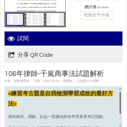
總評價
(
votes)
0
我要给予評價
試閱
分享 QR Code
106年律師-千嵐商事法試題解析
作者：讀家補習班 ╱ 日期：2022-08-03 ╱ 商務版
╱ 已保護 0.00 棵樹
<練習考古題是自我檢測學習成效的最好方
法>
適時練習、測驗，比起一股腦地拼命學習會更有記憶點