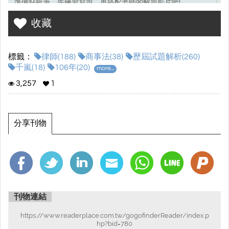
準備好紙筆，先練習寫題，再搭配老師的解題影片吧!
收藏
考選部試題連結☞
點我前往
標籤：
律師(188)
商事法(38)
歷屆試題解析(260)
千嵐(18)
106年(20)
more...
3,257
1
分享刊物
刊物連結
https://www.readerplace.com.tw/gogofinderReader/index.p
hp?bid=780