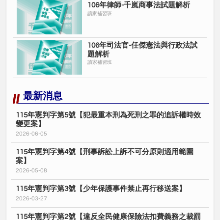
106年律師-千嵐商事法試題解析
讀家補習班
106年司法官-任傑憲法與行政法試
題解析
讀家補習班
最新消息
115年憲判字第5號【犯最重本刑為死刑之罪的追訴權時效
變更案】
2026-06-05
115年憲判字第4號【刑事訴訟上訴不可分原則適用範圍
案】
2026-05-08
115年憲判字第3號【少年保護事件禁止再行移送案】
2026-03-27
115年憲判字第2號【違反全民健康保險法扣費義務之裁罰