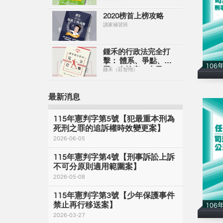
2020榜首上榜攻略
讀家補習班
鍾禾的行政法完全打
擊： 體系、爭點、解
106
題一次搞定（上冊）
鍾禾（莊智翔）
【電子書】
最新消息
115年憲判字第5號【犯最重本刑為
死刑之罪的追訴權時效變更案】
2026-06-05
115年憲判字第4號【刑事訴訟上訴
不可分原則適用範圍案】
2026-05-08
115年憲判字第3號【少年保護事件
禁止再行移送案】
106
2026-03-27