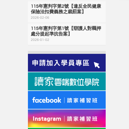
115年憲判字第2號【違反全民健康
保險法扣費義務之裁罰案】
2026-02-06
115年憲判字第1號【辯護人對羈押
處分提起準抗告案】
2026-01-02