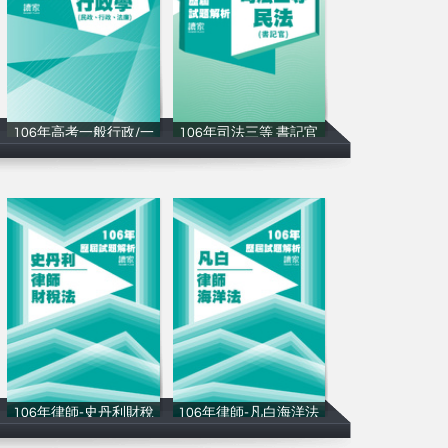
106年⾼考一般行政/一
106年司法三等 書記官
讀家補習班
讀家補習班
106年律師-史丹利財稅
106年律師-凡白海洋法
讀家補習班
讀家補習班