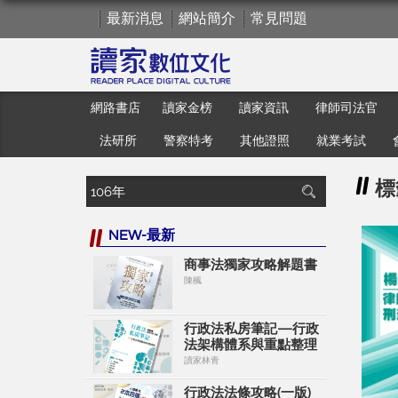
最新消息
網站簡介
常見問題
網路書店
讀家金榜
讀家資訊
律師司法官
法研所
警察特考
其他證照
就業考試
標
NEW-最新
商事法獨家攻略解題書
陳楓
行政法私房筆記—行政
法架構體系與重點整理
讀家林青
行政法法條攻略(一版)