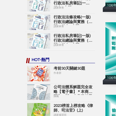
行政法私房筆記(一版)
106
組合A合購
讀家林青
行政法法條攻略(一版)
行政法總論與實務（二
版）組合B合購
讀家林青
行政法私房筆記(一版)
行政法總論與實務（二
版）組合C合購
讀家林青
HOT-熱門
考前30天關鍵30題
作者群
106
公司法體系解題完全攻
略【電子書】＊本商品
頁為一版＊本書目前已
陳楓
出新版＊購買時請留意
＊
2023榜首上榜攻略《律
師、司法官》(上)
讀家補習班