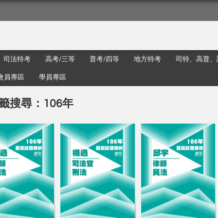
司法特考
高考/三等
普考/四等
地方特考
司特、高普、
會員專區
學員專區
籤搜尋：106年