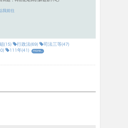
習寫題，再搭配老師的解題影片吧!
點我前往
(15)
行政法(69)
司法三等(47)
0)
111年(41)
more...