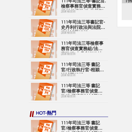
刊
111年司法三等-書記官.
檢察事務官偵查實務
組.法律實務組-艾莉刑
讀家補習班
法
111年司法三等書記官-
史丹利行政法與法院組
織法試題解析
讀家補習班
111年司法三等檢察事
務官偵查實務組/法律
實務組-史丹利行政法
讀家補習班
試題解析
111年司法三等 書記
官/行政執行官-程穎民
法試題解析
讀家補習班
111年司法三等 書記
官/檢察事務官偵查實
務組-楊過刑法試題解
讀家補習班
析
HOT-熱門
111年司法三等 書記
官/檢察事務官偵查實