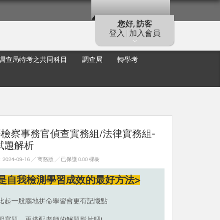
您好, 訪客
登入 | 加入會員
調查局特考之共同科目
調查局
轉學考
等檢察事務官偵查實務組/法律實務組-
試題解析
24-09-16 ╱ 商務版
╱ 已保護 0.00 棵樹
是自我檢測學習成效的最好方法>
比起一股腦地拼命學習會更有記憶點