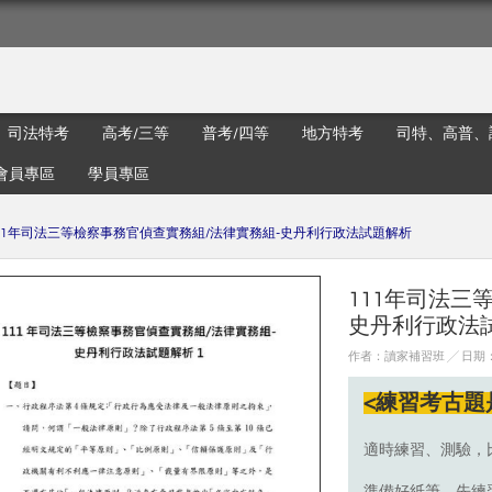
司法特考
高考/三等
普考/四等
地方特考
司特、高普、
會員專區
學員專區
11年司法三等檢察事務官偵查實務組/法律實務組-史丹利行政法試題解析
111年司法三
史丹利行政法
作者：讀家補習班 ╱ 日期：20
<練習考古題
適時練習、測驗，