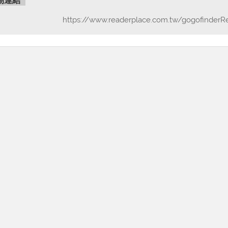
物連結
https://www.readerplace.com.tw/gogofinderR