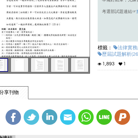
準備好紙筆，先練
考選部試題連結☞
標籤：
法律實務組
歷屆試題解析(26
1,893
1
分享刊物