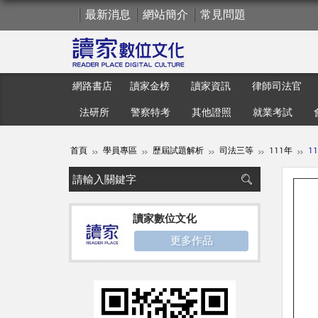
最新消息
網站簡介
常見問題
網路書店
讀家金榜
讀家資訊
律師司法官
法研所
警察特考
其他證照
就業考試
首頁
學員專區
歷屆試題解析
司法三等
111年
1
讀家數位文化
更多作品