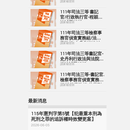
務組-楊過刑法試題解
讀家補習班
析
111年司法三等 書記
官/行政執行官-程穎民
法試題解析
讀家補習班
111年司法三等檢察事
務官偵查實務組/法律
實務組-史丹利行政法
讀家補習班
試題解析
111年司法三等書記官-
史丹利行政法與法院組
織法試題解析
讀家補習班
111年司法三等-書記官.
檢察事務官偵查實務
組.法律實務組-艾莉刑
讀家補習班
法
最新消息
115年憲判字第5號【犯最重本刑為
死刑之罪的追訴權時效變更案】
2026-06-05