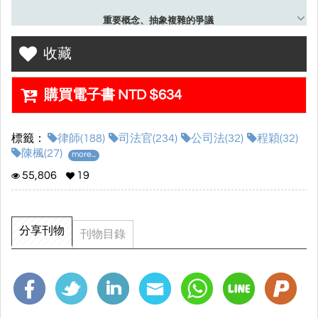
重要概念、抽象複雜的爭議
以淺顯易懂的白話介紹
收藏
讓讀者能輕鬆掌握公司法的體系
對於最新考題不再恐懼
帶你乘風破浪、航向彼岸
購買電子書 NTD $634
▌本書特色
標籤：
律師(188)
司法官(234)
公司法(32)
程穎(32)
‧體系地圖‧綱舉目張
陳楓(27)
more...
本書於重點章節之前均會附上體系地圖，使讀者快速瀏覽後，才展
開章節的介紹。主文寫作架構清晰、淺顯易懂，讓你澈底掌握體系
55,806
19
架構及學說精髓，完全攻略公司法。
‧圖表整理‧一目瞭然
分享刊物
刊物目錄
本書以大量圖表整理公司法的重要概念，思考流程圖帶你快速理解
二試考點，表格帶你快速比較一試重要概念，以最高效率帶你複習
重要概念，完全攻略公司法。
‧關鍵實務‧去蕪存菁
本書精選最新及重要的經濟部、最高法院實務見解，使讀者在學習