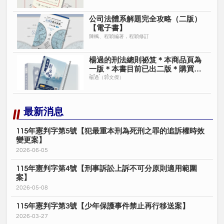
※讀家民事財產法、身分法講師
著作
公司法體系解題完全攻略（二版）
【電子書】
※民法總則體系解題完全攻略
陳楓、程穎編著，程穎修訂
FB：程穎&陳楓民商法加油站
https://www.facebook.com/LeiChen.CCLaw
楊過的刑法總則祕笈＊本商品頁為
一版＊本書目前已出二版＊購買時
請留意＊
楊過（郭文傑）
最新消息
115年憲判字第5號【犯最重本刑為死刑之罪的追訴權時效
變更案】
2026-06-05
115年憲判字第4號【刑事訴訟上訴不可分原則適用範圍
案】
2026-05-08
115年憲判字第3號【少年保護事件禁止再行移送案】
2026-03-27