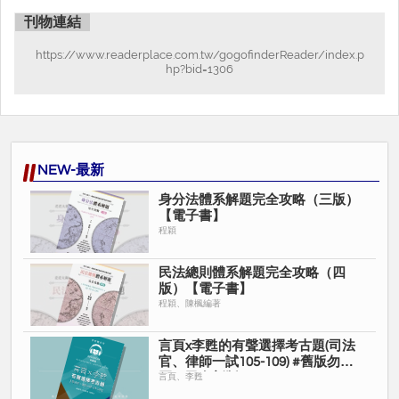
公司法時，不至於陷入實務見解茫茫大海當中，讓你迅速掌握實務
刊物連結
脈動，完全攻略公司法。
https://www.readerplace.com.tw/gogofinderReader/index.p
‧思考層次‧井然有序
hp?bid=1306
本書對於公司法較為複雜的議題，會以思考層次帶領讀者有條理的
抽絲剝繭，井然有序地完成公司法常見考題討論，打通你的任督二
脈，完全攻略公司法。
‧楓哥的話‧深入淺出
NEW-最新
本書針對較為艱澀、複雜抽象的概念，會透過淺顯易懂的白話文說
身分法體系解題完全攻略（三版）
明，讓讀者對於公司法上的一些專有名詞不再似懂非懂，帶你撥雲
【電子書】
見日，完全攻略公司法。
程穎
‧專題討論‧更上層樓
民法總則體系解題完全攻略（四
本書對於重要時事或是較為深入的議題，會以專題討論的方式，讓
版）【電子書】
讀者對於公司法的深入議題或是最新時事不再恐懼，帶你更上層
程穎、陳楓編著
樓，完全攻略公司法。
言頁x李甦的有聲選擇考古題(司法
‧
精選試題
‧
打鐵趁熱
官、律師一試105-109) #舊版勿購
本書嚴選了民國112年8月以前司律一試二試以及各校法研所考試的
買，已有新版
言頁、李甦
題目，透過解題思路、參考答案的說明，帶你乘風破浪，完全攻略