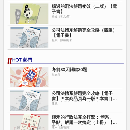
公司法的考題。
楊過的刑法解題祕笈（二版）【電
子書】
▌作者簡介
楊過（郭文傑）
陳楓
公司法體系解題完全攻略（四版）
※司法官考試及格
【電子書】
程穎、陳楓編著
※律師高考及格
※台大法研所商事法組
※台大法律系（書卷獎）
HOT-熱門
經歷
※讀家公司法、證券交易法講師
考前30天關鍵30題
※司律二試公司法45.5分（滿分為50分）
作者群
著作
※民法總則體系解題完全攻略
公司法體系解題完全攻略【電子
書】＊本商品頁為一版＊本書目前
程穎
已出新版＊購買時請留意＊
陳楓
※律師高考及格
※台大法研所民事法組
鍾禾的行政法完全打擊： 體系、
※台北大學法律系
爭點、解題一次搞定（上冊）【電
經歷
子書】
鍾禾（莊智翔）