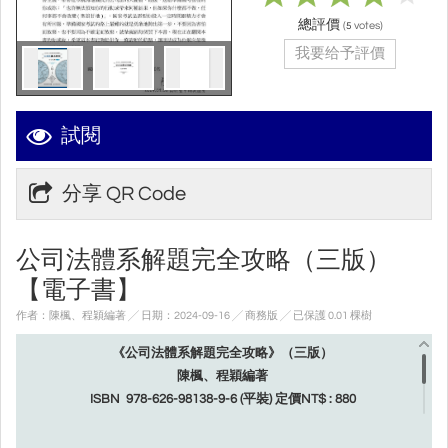
總評價
(
votes)
5
我要给予評價
試閱
分享 QR Code
公司法體系解題完全攻略（三版）
【電子書】
作者：陳楓、程穎編著 ╱ 日期：2024-09-16 ╱ 商務版
╱ 已保護 0.01 棵樹
《公司法體系解題完全攻略》（三版）
陳楓、程穎編著
ISBN
978-626-98138-9-6
(平裝)
定價NT$ : 880