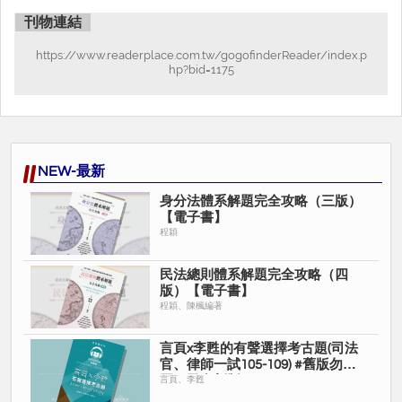
刊物連結
https://www.readerplace.com.tw/gogofinderReader/index.p
hp?bid=1175
NEW-最新
身分法體系解題完全攻略（三版）
【電子書】
程穎
民法總則體系解題完全攻略（四
版）【電子書】
程穎、陳楓編著
言頁x李甦的有聲選擇考古題(司法
官、律師一試105-109) #舊版勿購
買，已有新版
言頁、李甦