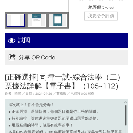
總評價
(
votes)
0
我要给予評價
試閱
分享 QR Code
[正確選擇] 司律一試-綜合法學（二）
票據法詳解【電子書】（105~112）
作者：曉寒 ╱ 日期：2024-04-26 ╱ 商務版
╱ 已保護 0.00 棵樹
這次就上！你不會是分母！
● 正確選擇，過關斬將，每個題目都是你上榜的關鍵。
● 特別編排，讓你迅速掌握命題範圍跟出題重點法條。
● 用最精簡的時間，做最有效率的事！
本書由作者曉寒老師（108 年度律師高考及格/ 東吳大學法律學系畢