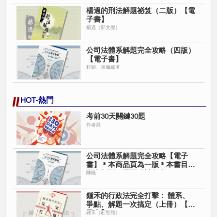
楊過的刑法解題祕笈（二版）【電
子書】
楊過（郭文傑）
公司法體系解題完全攻略（四版）
【電子書】
程穎、陳楓編著
HOT-熱門
考前30天關鍵30題
作者群
公司法體系解題完全攻略【電子
書】＊本商品頁為一版＊本書目前
已出新版＊購買時請留意＊
陳楓
鍾禾的行政法完全打擊： 體系、
爭點、解題一次搞定（上冊）【電
子書】
鍾禾（莊智翔）