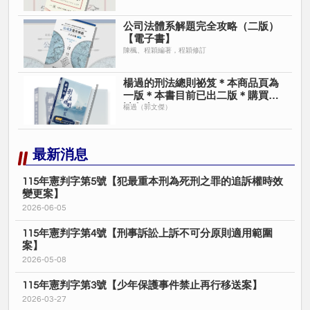
公司法體系解題完全攻略（二版）
【電子書】
陳楓、程穎編著，程穎修訂
楊過的刑法總則祕笈＊本商品頁為
一版＊本書目前已出二版＊購買時
請留意＊
楊過（郭文傑）
最新消息
115年憲判字第5號【犯最重本刑為死刑之罪的追訴權時效
變更案】
2026-06-05
115年憲判字第4號【刑事訴訟上訴不可分原則適用範圍
案】
2026-05-08
115年憲判字第3號【少年保護事件禁止再行移送案】
2026-03-27