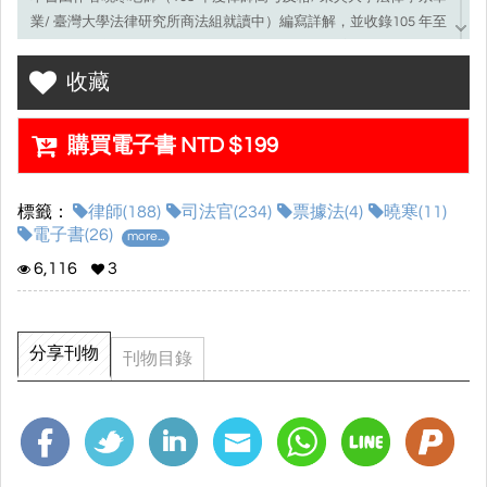
業/ 臺灣大學法律研究所商法組就讀中）編寫詳解，並收錄105 年至
111 年司法官律師考試「票據法」之一試題目與答案。
收藏
本書作為司法官律師一試選擇題「票據法」科目的備考用書，共分
為七年度，每年度分三部分：單選題、試題答案、試題解析。
購買電子書 NTD $199
標籤：
律師(188)
司法官(234)
票據法(4)
曉寒(11)
電子書(26)
more...
6,116
3
分享刊物
刊物目錄