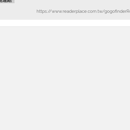
物連結
https://www.readerplace.com.tw/gogofinderR