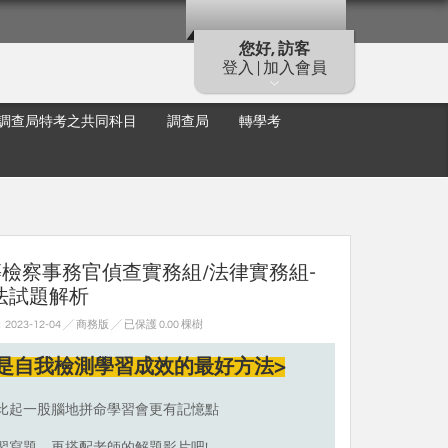
您好, 訪客
登入 | 加入會員
調查局特考之共同科目
調查局
轉學考
等檢察事務官偵查實務組/法律實務組-
法試題解析
23-12-04 ╱ 商務版
╱ 已保護 0.00 棵樹
是自我檢測學習成效的最好方法>
比起一股腦地拼命學習會更有記憶點