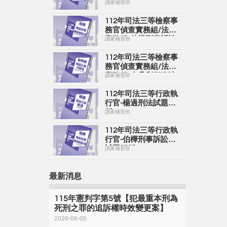
實務組-楊過刑法試題
讀家補習班
解析
112年司法三等檢察事
務官偵查實務組/法律
實務組-伯樺刑事訴訟
讀家補習班
法試題解析
112年司法三等檢察事
務官偵查實務組/法律
實務組-史丹利行政法
讀家補習班
試題解析
112年司法三等行政執
行官-楊過刑法試題解
析
讀家補習班
112年司法三等行政執
行官-伯樺刑事訴訟法
試題解析
讀家補習班
最新消息
115年憲判字第5號【犯最重本刑為
死刑之罪的追訴權時效變更案】
2026-06-05