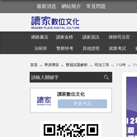
最新消息
網站簡介
常見問題
網路書店
讀家金榜
讀家資訊
律師司法官
法研所
警察特考
其他證照
就業考試
首頁
學員專區
歷屆試題解析
司法三等
112年
1
讀家數位文化
更多作品