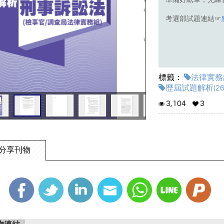
準備好紙筆，先練
考選部試題連結☞
標籤：
法律實務組
歷屆試題解析(26
3,104
3
分享刊物