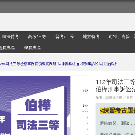
司法特考
高考/三等
普考/四等
地方特考
司特、高普、
會員專區
學員專區
12年司法三等檢察事務官偵查實務組/法律實務組-伯樺刑事訴訟法試題解析
112年司法三
伯樺刑事訴訟
作者：讀家補習班 ╱ 日期：20
<練習考古題
適時練習、測驗，