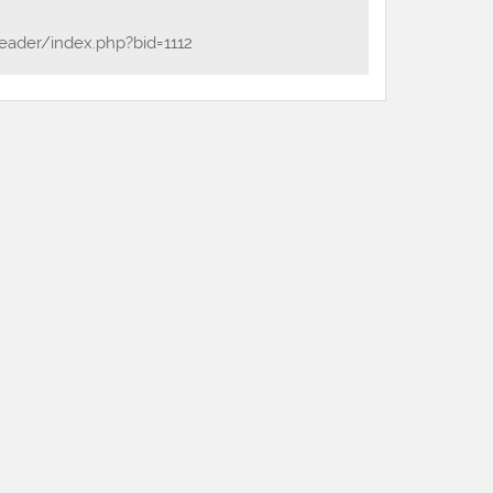
eader/index.php?bid=1112