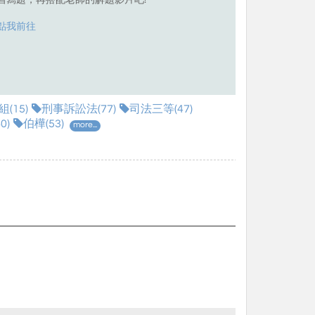
習寫題，再搭配老師的解題影片吧!
點我前往
(15)
刑事訴訟法(77)
司法三等(47)
0)
伯樺(53)
more...