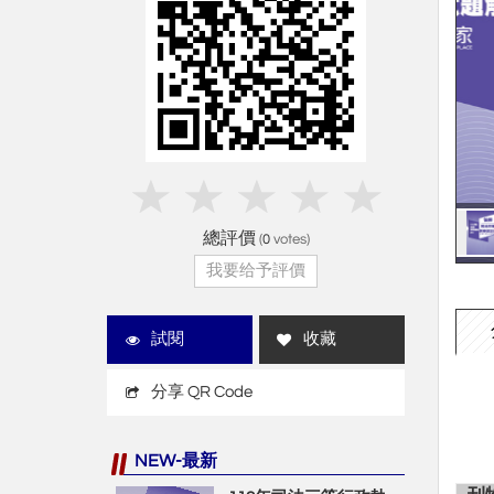
總評價
(
0
votes)
我要给予評價
試閱
收藏
分享 QR Code
NEW-最新