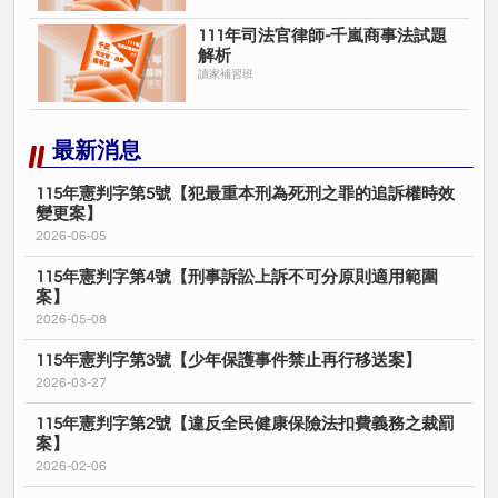
111年司法官律師-千嵐商事法試題
解析
讀家補習班
最新消息
115年憲判字第5號【犯最重本刑為死刑之罪的追訴權時效
變更案】
2026-06-05
115年憲判字第4號【刑事訴訟上訴不可分原則適用範圍
案】
2026-05-08
115年憲判字第3號【少年保護事件禁止再行移送案】
2026-03-27
115年憲判字第2號【違反全民健康保險法扣費義務之裁罰
案】
2026-02-06