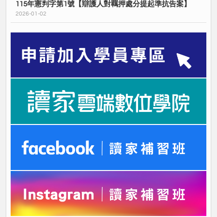
115年憲判字第1號【辯護人對羈押處分提起準抗告案】
2026-01-02