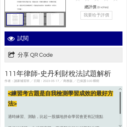
總評價
(
votes)
0
我要给予評價
試閱
分享 QR Code
111年律師-史丹利財稅法試題解析
作者：讀家補習班 ╱ 日期：2023-05-17 ╱ 商務版
╱ 已保護 0.00 棵樹
<練習考古題是自我檢測學習成效的最好方
法>
適時練習、測驗，比起一股腦地拼命學習會更有記憶點