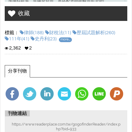
準備好紙筆，先練習寫題，再搭配老師的解題影片吧!
收藏
考選部試題連結☞
點我前往
標籤：
律師(188)
財稅法(11)
歷屆試題解析(260)
111年(41)
史丹利(23)
more...
2,362
2
分享刊物
刊物連結
https://www.readerplace.com.tw/gogofinderReader/index.p
hp?bid=933