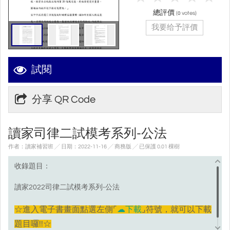
總評價
(
votes)
0
我要给予評價
試閱
分享 QR Code
讀家司律二試模考系列-公法
作者：讀家補習班 ╱ 日期：2022-11-16 ╱ 商務版
╱ 已保護 0.01 棵樹
收錄題目：
讀家2022司律二試模考系列-公法
☆進入電子書畫面點選左側⌜
☁下載
⌟符號，就可以下載
題目囉!!☆