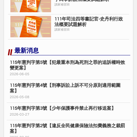
讀家補習班
111年司法四等書記官-史丹利行政
法概要試題解析
讀家補習班
最新消息
115年憲判字第5號【犯最重本刑為死刑之罪的追訴權時效
變更案】
2026-06-05
115年憲判字第4號【刑事訴訟上訴不可分原則適用範圍
案】
2026-05-08
115年憲判字第3號【少年保護事件禁止再行移送案】
2026-03-27
115年憲判字第2號【違反全民健康保險法扣費義務之裁罰
案】