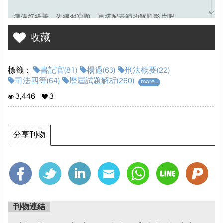
準備好紙筆，先練習寫題，再搭配老師的解題影片吧!
收藏
考選部試題連結☞
點我前往
標籤：
書記官(81)
楊過(63)
刑法概要(22)
司法四等(64)
歷屆試題解析(260)
more...
3,446
3
分享刊物
刊物連結