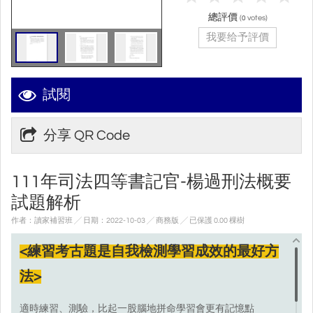
總評價
(
votes)
0
我要给予評價
試閱
分享 QR Code
111年司法四等書記官-楊過刑法概要
試題解析
作者：讀家補習班 ╱ 日期：2022-10-03 ╱ 商務版
╱ 已保護 0.00 棵樹
<練習考古題是自我檢測學習成效的最好方
法>
適時練習、測驗，比起一股腦地拼命學習會更有記憶點