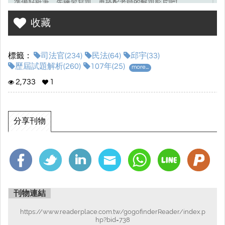
準備好紙筆，先練習寫題，再搭配老師的解題影片吧!
收藏
考選部試題連結☞
點我前往
標籤：
司法官(234)
民法(64)
邱宇(33)
歷屆試題解析(260)
107年(25)
more...
2,733
1
分享刊物
刊物連結
https://www.readerplace.com.tw/gogofinderReader/index.p
hp?bid=738