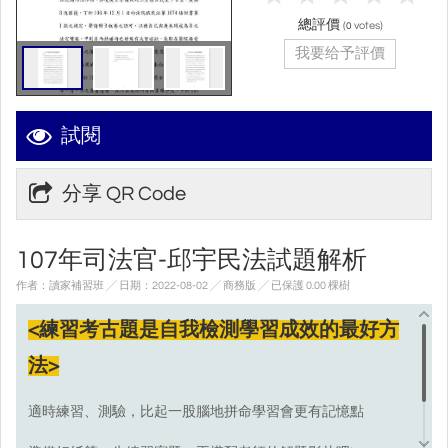
總評價
(
votes)
0
我要给予評價
試閱
分享 QR Code
107年司法官-邱宇民法試題解析
作者：讀家補習班 ╱ 日期：2022-08-02 ╱ 商務版
╱ 已保護 0.00 棵樹
<練習考古題是自我檢測學習成效的最好方
法>
適時練習、測驗，比起一股腦地拼命學習會更有記憶點