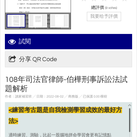
總評價
(
votes)
0
我要给予評價
試閱
分享 QR Code
108年司法官律師-伯樺刑事訴訟法試
題解析
作者：讀家補習班 ╱ 日期：2022-08-02 ╱ 商務版
╱ 已保護 0.00 棵樹
<練習考古題是自我檢測學習成效的最好方
法>
適時練習、測驗，比起一股腦地拼命學習會更有記憶點