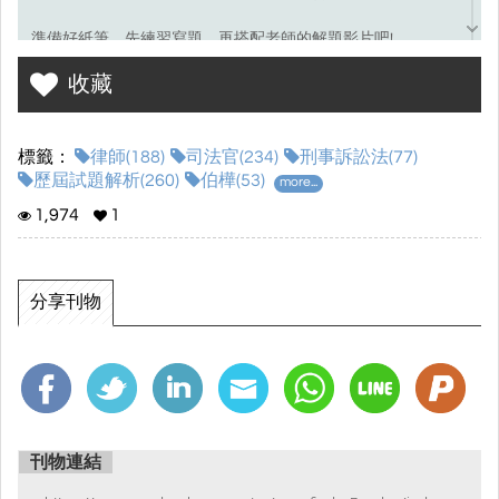
準備好紙筆，先練習寫題，再搭配老師的解題影片吧!
收藏
考選部試題連結☞
點我前往
標籤：
律師(188)
司法官(234)
刑事訴訟法(77)
歷屆試題解析(260)
伯樺(53)
more...
1,974
1
分享刊物
刊物連結