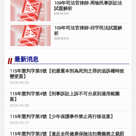
109年司法官律師-周瑜民事訴訟法
試題解析
讀家補習班
109年司法官律師-邱宇民法試題解
析
讀家補習班
最新消息
115年憲判字第5號【犯最重本刑為死刑之罪的追訴權時效
變更案】
2026-06-05
115年憲判字第4號【刑事訴訟上訴不可分原則適用範圍
案】
2026-05-08
115年憲判字第3號【少年保護事件禁止再行移送案】
2026-03-27
115年憲判字第2號【違反全民健康保險法扣費義務之裁罰