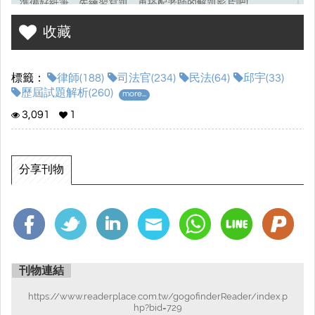
準備好紙筆，先練習寫題，再搭配老師的解題影片吧!
收藏
考選部試題連結☞
點我前往
標籤：
律師(188)
司法官(234)
民法(64)
邱宇(33)
歷屆試題解析(260)
more...
3,091
1
分享刊物
刊物連結
https://www.readerplace.com.tw/gogofinderReader/index.p
hp?bid=729