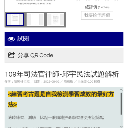
總評價
(
votes)
0
我要给予評價
試閱
分享 QR Code
109年司法官律師-邱宇民法試題解析
作者：讀家補習班 ╱ 日期：2022-08-02 ╱ 商務版
╱ 已保護 0.00 棵樹
<練習考古題是自我檢測學習成效的最好方
法>
適時練習、測驗，比起一股腦地拼命學習會更有記憶點