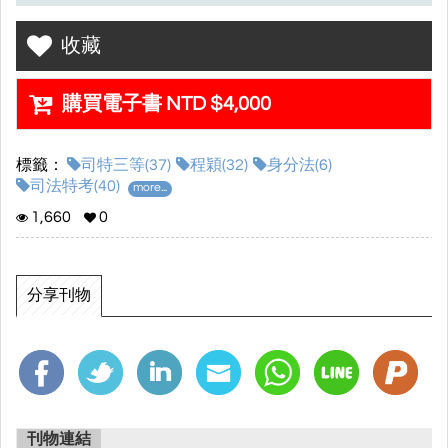
※實際堂數及課程時數最終依老師授課狀況與考情調整。
收藏
•課程服務期限：本次課程適用之考試結束後服務期限即截止
購買電子書 NTD $4,000
•課程觀看期限：2024/08/31
•課程內容特色：
標籤：
司特三等(37)
程穎(32)
身分法(6)
司法特考(40)
▸打穩基礎，優質師資完整你對於各科的架構理念!!
more...
1,660
0
▸老師們用心親自撰寫精美講義
▸最實用的電子書網站(各經驗談、修法講座、歷屆考題、考前重
點...)
分享刊物
更多優惠歡迎私訊讀家Facebook粉絲專頁或讀家官方Line@
也可以電話洽詢專員唷！
刊物連結