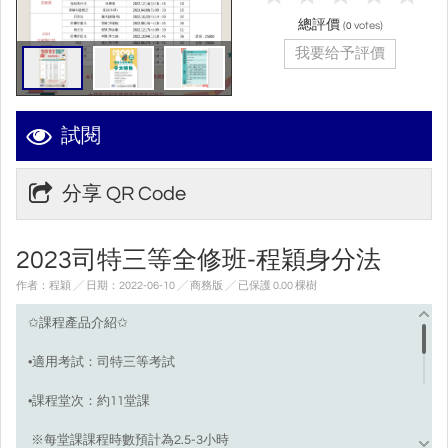
總評價
(
votes)
0
我要给予評價
試閱
分享 QR Code
2023司特三等全修班-程穎身分法
作者：程穎 ╱ 日期：2022-06-10 ╱ 商務版
╱ 已保護 0.00 棵樹
✩課程產品介紹✩
•適用考試：司特三等考試
•課程堂次：約11堂課
※每堂課課程時數預計為2.5-3小時