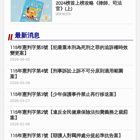
2024榜首上榜攻略《律師、司法
官》(上)
讀家補習班
最新消息
115年憲判字第5號【犯最重本刑為死刑之罪的追訴權時效
變更案】
2026-06-05
115年憲判字第4號【刑事訴訟上訴不可分原則適用範圍
案】
2026-05-08
115年憲判字第3號【少年保護事件禁止再行移送案】
2026-03-27
115年憲判字第2號【違反全民健康保險法扣費義務之裁罰
案】
2026-02-06
115年憲判字第1號【辯護人對羈押處分提起準抗告案】