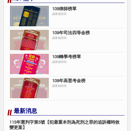
109律師榜單
讀家補習班
109年司法四等金榜
讀家補習班
109轉學考榜單
讀家補習班
109年高普考金榜
讀家補習班
最新消息
115年憲判字第5號【犯最重本刑為死刑之罪的追訴權時效
變更案】