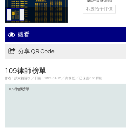
總評價
(
votes)
0
我要给予評價
觀看
分享 QR Code
109律師榜單
作者：讀家補習班 ╱ 日期：2021-01-12 ╱ 商務版
╱ 已保護 0.00 棵樹
109律師榜單