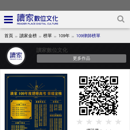
首頁
讀家金榜
榜單
109年
109律師榜單
讀家數位文化
更多作品