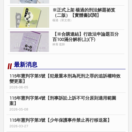
※正式上架 楊過的刑法解題祕笈
（二版）【實體書試閱】
楊過（郭文傑）
【※合購連結】行政法申論題百分
百100滿分解析(上)(下)
林青 老師
最新消息
115年憲判字第5號【犯最重本刑為死刑之罪的追訴權時效
變更案】
2026-06-05
115年憲判字第4號【刑事訴訟上訴不可分原則適用範圍
案】
2026-05-08
115年憲判字第3號【少年保護事件禁止再行移送案】
2026-03-27