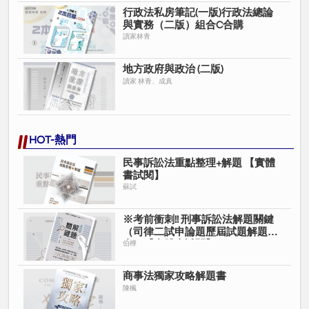
行政法私房筆記(一版)行政法總論
與實務（二版）組合C合購
讀家林青
地方政府與政治 (二版)
讀家 林青、成真
HOT-熱門
民事訴訟法重點整理+解題 【實體
書試閱】
蘇試
※考前衝刺!! 刑事訴訟法解題關鍵
（司律二試申論題歷屆試題解題
書）【實體書試閱】
伯樺
商事法獨家攻略解題書
陳楓