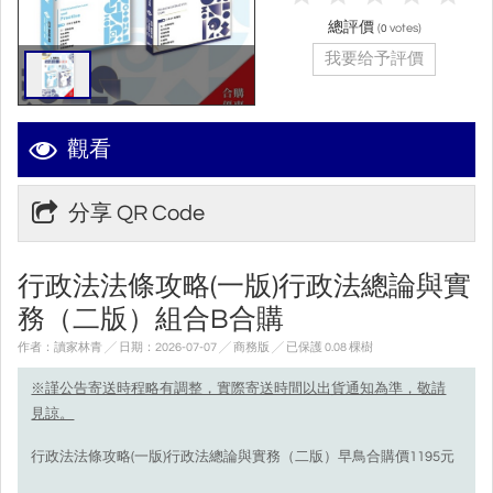
總評價
(
votes)
0
我要给予評價
觀看
分享 QR Code
行政法法條攻略(一版)行政法總論與實
務（二版）組合B合購
作者：讀家林青 ╱ 日期：2026-07-07 ╱ 商務版
╱ 已保護 0.08 棵樹
※謹公告寄送時程略有調整，實際寄送時間以出貨通知為準，敬請
見諒。
行政法法條攻略(一版)行政法總論與實務（二版）早鳥合購價1195元