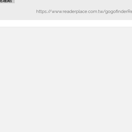
物連結
https://www.readerplace.com.tw/gogofinderR