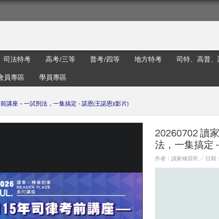
司法特考
高考/三等
普考/四等
地方特考
司特、高普、
會員專區
學員專區
律考前講座－一試刑法，一集搞定 - 諾恩(王諾恩)(影片)
20260702
法，一集搞定 -
作者：讀家補習班 ╱ 日期：20