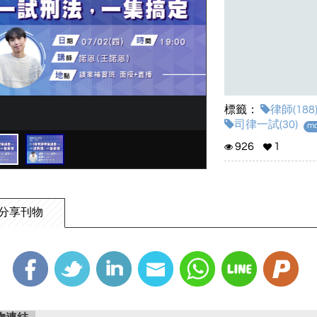
標籤：
律師(188
司律一試(30)
mo
926
1
分享刊物