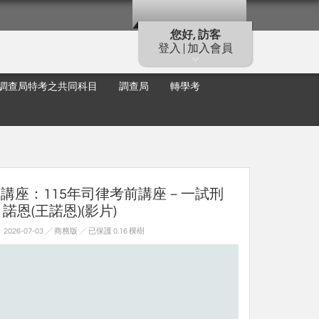
您好, 訪客
登入 | 加入會員
調查局特考之共同科目
調查局
轉學考
 讀家講座：115年司律考前講座－一試刑
 諾恩(王諾恩)(影片)
26-07-03 ╱ 商務版
╱ 已保護 0.16 棵樹