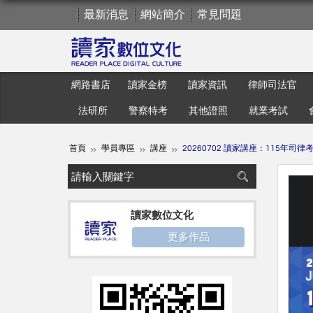
最新消息
網站簡介
常見問題
網路書店
讀家金榜
讀家資訊
律師司法官
法研所
警察特考
其他證照
就業考試
首頁
學員專區
講座
20260702 讀家講座：115年司
讀家數位文化
更多作品