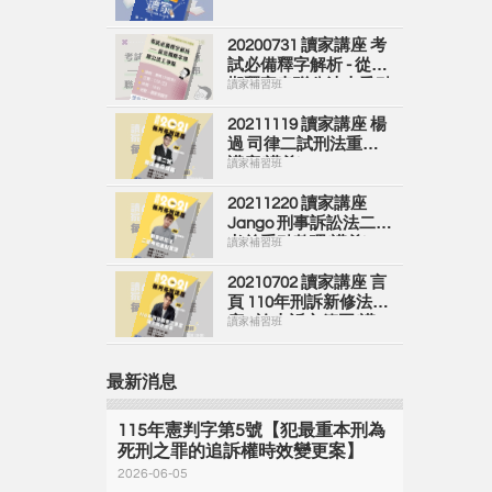
20200731 讀家講座 考
試必備釋字解析 - 從近
期釋字串聯公法上爭點
讀家補習班
(講義)
20211119 讀家講座 楊
過 司律二試刑法重點
講座(講義)
讀家補習班
20211220 讀家講座
Jango 刑事訴訟法二試
考前重點整理(講義)
讀家補習班
20210702 讀家講座 言
頁 110年刑訴新修法講
座 - 論上訴之範圍(講
讀家補習班
義)
最新消息
115年憲判字第5號【犯最重本刑為
死刑之罪的追訴權時效變更案】
2026-06-05