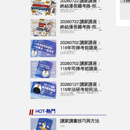
刊
20260722 讀家講座：
終結漫長國考路-拒絕
雞肋念書法 - 韋伯（吳
讀家補習班
宗翰）(影片)
20260722 讀家講座：
終結漫長國考路-拒絕
雞肋念書法 - 韋伯（吳
讀家補習班
宗翰）(講義)
20260702 讀家講座：
115年司律考前講座－
一試刑法，一集搞定 -
讀家補習班
諾恩(王諾恩)(影片)
20260702 讀家講座：
115年司律考前講座－
一試刑法，一集搞定 -
讀家補習班
諾恩(王諾恩)(講義)
20260127 讀家講座：
115年法研考前民法文
章整理 - 羅蘋(羅聖詠)
讀家補習班
(影片)
HOT-熱門
讀家讀書技巧與方法
G哥