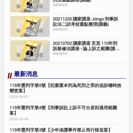
刑法重點講座(講義)
讀家補習班
20211220 讀家講座 Jango 刑事訴
訟法二試考前重點整理(講義)
讀家補習班
20210702 讀家講座 言頁 110年刑
訴新修法講座 - 論上訴之範圍(講
義)
讀家補習班
最新消息
115年憲判字第5號【犯最重本刑為死刑之罪的追訴權時效
變更案】
2026-06-05
115年憲判字第4號【刑事訴訟上訴不可分原則適用範圍
案】
2026-05-08
115年憲判字第3號【少年保護事件禁止再行移送案】