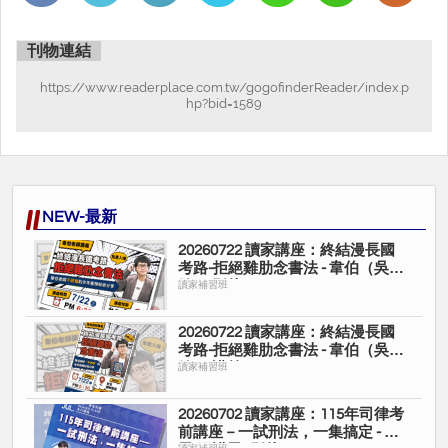
刊物連結
https://www.readerplace.com.tw/gogofinderReader/index.p
hp?bid=1589
NEW-最新
20260722 讀家講座：終結漫長國
考路-拒絕雞肋念書法 - 韋伯（吳宗
翰）(影片)
讀家補習班
20260722 讀家講座：終結漫長國
考路-拒絕雞肋念書法 - 韋伯（吳宗
翰）(講義)
讀家補習班
20260702 讀家講座：115年司律考
前講座－一試刑法，一集搞定 - 諾