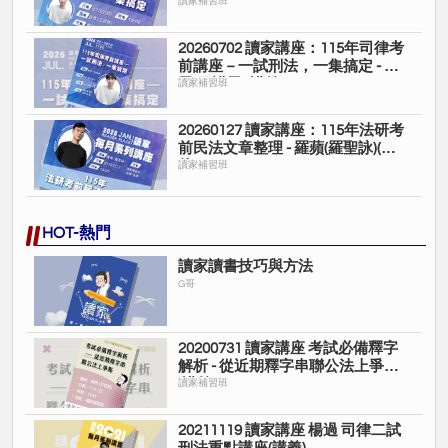
恩(王諾恩)(影片)
讀家補習班
20260702 讀家講座：115年司律考
前講座－一試刑法，一集搞定 - 諾
恩(王諾恩)(講義)
讀家補習班
20260127 讀家講座：115年法研考
前民法文章整理 - 羅蘋(羅聖詠)(影
片)
讀家補習班
HOT-熱門
讀家讀書技巧與方法
G哥
20200731 讀家講座 考試必備釋字
解析 - 從近期釋字串聯公法上爭點
(講義)
讀家補習班
20211119 讀家講座 楊過 司律二試