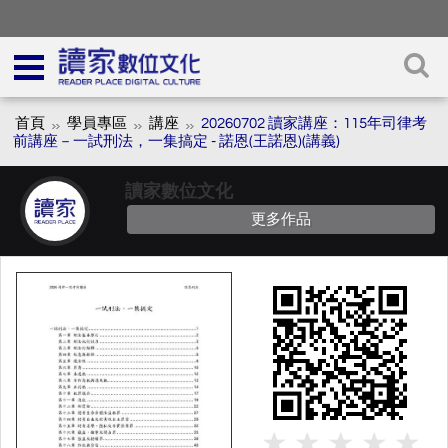
首頁
學員專區
講座
20260702 讀家講座：115年司律考
前講座－一試刑法，一集搞定 - 諾恩(王諾恩)(講義)
讀家數位文化
更多作品