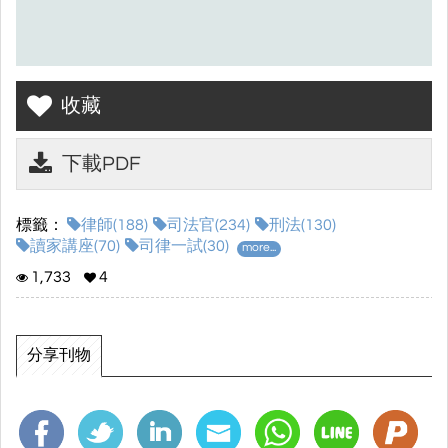
收藏
下載PDF
標籤：
律師(188)
司法官(234)
刑法(130)
讀家講座(70)
司律一試(30)
more...
1,733
4
分享刊物