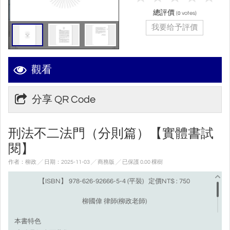
總評價
(
votes)
0
我要给予評價
觀看
分享 QR Code
刑法不二法門（分則篇）【實體書試
閱】
作者：柳政 ╱ 日期：2025-11-03 ╱ 商務版
╱ 已保護 0.00 棵樹
【ISBN】 978-626-92666-5-4 (平裝) 定價NT$ : 750
柳國偉 律師(柳政老師)
本書特色