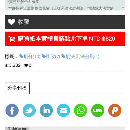
‧實務見解全面蒐集
本書搜尋近萬則實務見解（上從憲法法庭判決、司法院大法官解
釋、最高法院決議、判例、具參考價值判決至高等法院座談會、判
收藏
決，甚至精選各地方法院之重要判決，此外還附帶搜索司法院與法
務部見解），整理關於各條文可能涉及的相關實務見解，以供各位
讀者對我國實務見解有一定之認識。
購買紙本實體書請點此下單 NTD $620
‧學說見解重點直擊
本書顛覆一般參考書作法─將學說全盤整理，反而以有系統的將可能
標籤：
刑分(10)
柳政(7)
刑法.刑法分則(1)
出現之學說考點，尤其應對司法官、律師新型態考法，以重點式寫
3,282
0
作呈現在各位讀者眼前，使考生對於相關考點有一定解題思維。
‧修法時事重新編輯
本書統整最新修法資訊，並針對一些重大時事考點，搜尋該實務之
分享刊物
判決整理重點，以解析方式讓讀者擁有面對此隱藏性考題，快速直
攻命題核心之技能。
‧國考試題一覽無遺
本書精選網羅截至114年11月公務人員升官等考試之八大國家考試類
科
1.司律研究所
刊物連結