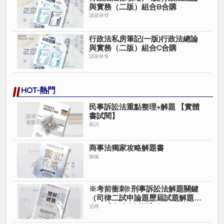
三、基隆市政府公務員升等薦任課程刑法講師
與實務（二版）組合B合購
四、社團法人台中律師公會第31屆、第32屆刑事法委員會主任委員
讀家林青
五、全國律師聯合會第1、3屆刑事程序法委員會委員
六、全國律師聯合會第2、3屆刑事法委員會委員
行政法私房筆記(一版)行政法總論
七、全國律師聯合會第3屆刑事法委員會副主任委員
與實務（二版）組合C合購
讀家林青
八、全國律師聯合會第3屆會員代表
九、全國律師聯合會憲法訴訟專家諮詢指派代表人（111年憲判字第
7號）
HOT-熱門
十、國立大學法政學院法律學系兼任講師
十一、德鑫聯合法律事務所合署律師
民事訴訟法重點整理+解題 【實體
書試閱】
蘇試
商事法獨家攻略解題書
陳楓
※考前衝刺!! 刑事訴訟法解題關鍵
（司律二試申論題歷屆試題解題
書）【實體書試閱】
伯樺