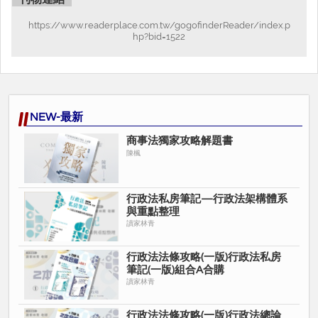
2.司法特考及調查局三四等
https://www.readerplace.com.tw/gogofinderReader/index.p
3.警察特考三四等
hp?bid=1522
4.高普地特（行政類、法制法律廉政、司法行政）
5.身心障礙特考
6.公務員升等及原住民特考
7.國軍轉任及國防法務官
8.鐵路特考、海巡、移民
NEW-最新
商事法獨家攻略解題書
陳楓
柳政老師（柳國偉律師）
學歷
東吳大學法律系學士
行政法私房筆記—行政法架構體系
國立政治大學法律學碩士（刑事法學組）
與重點整理
97年律師高考及格
讀家林青
經歷
一、讀家補習班文教機構刑法講師
行政法法條攻略(一版)行政法私房
筆記(一版)組合A合購
二、國立台北大學、國立中興大學、私立東吳大學、私立輔仁大
讀家林青
學、私立東海 大學、私立逢甲大學、私立玄奘大學暑期法學精進、
加強班刑法講師
行政法法條攻略(一版)行政法總論