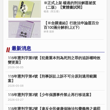
※正式上架 楊過的刑法解題祕笈
（二版）【實體書試閱】
楊過（郭文傑）
【※合購連結】行政法申論題百分
百100滿分解析(上)(下)
林青 老師
最新消息
115年憲判字第5號【犯最重本刑為死刑之罪的追訴權時效
變更案】
2026-06-05
115年憲判字第4號【刑事訴訟上訴不可分原則適用範圍
案】
2026-05-08
115年憲判字第3號【少年保護事件禁止再行移送案】
2026-03-27
115年憲判字第2號【違反全民健康保險法扣費義務之裁罰