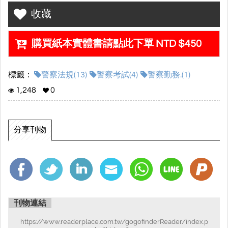
收藏
本書內容皆由編者，中央警察大學警察法學博士──程議 精心撰寫
根據當前實務與考試趨勢，收錄必讀理論及相關學說、見解，讓讀
購買紙本實體書請點此下單 NTD $450
者可掌握必要且正確的知識。
作者介紹：
標籤：
警察法規(13)
警察考試(4)
警察勤務.(1)
程議
1,248
0
中央警察大學警察法學博士
警大警政研究所博士班法學組筆試榜首
警大警政研究所碩士班行政組榜首
分享刊物
警察三等特考榜首
政治大學法律學系、政治學系雙學士
法律學系碩士
大學法律系警察法學助理教授
教育部部頒助理教授證書
刊物連結
※本次退換貨規定：限屬本公司於印刷上的缺漏頁，方得辦理退換
https://www.readerplace.com.tw/gogofinderReader/index.p
貨，另若該品項已售完，本公司於確認後得採退費辦理。