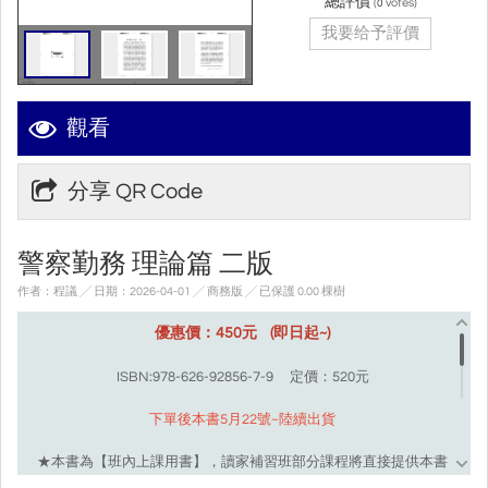
總評價
(
votes)
0
我要给予評價
觀看
分享 QR Code
警察勤務 理論篇 二版
作者：程議 ╱ 日期：2026-04-01 ╱ 商務版
╱ 已保護 0.00 棵樹
優惠價：450元 (即日起~)
ISBN:978-626-92856-7-9 定價：520元
下單後本書5月22號~陸續出貨
★本書為【班內上課用書】，讀家補習班部分課程將直接提供本書
無須加購，實際適用班種請洽讀家補習班。