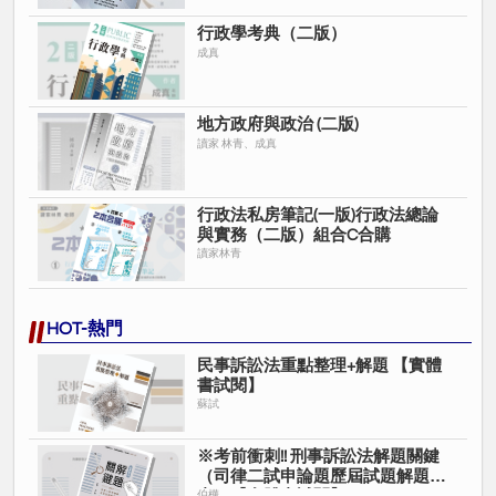
行政學考典（二版）
成真
地方政府與政治 (二版)
讀家 林青、成真
行政法私房筆記(一版)行政法總論
與實務（二版）組合C合購
讀家林青
HOT-熱門
民事訴訟法重點整理+解題 【實體
書試閱】
蘇試
※考前衝刺!! 刑事訴訟法解題關鍵
（司律二試申論題歷屆試題解題
伯樺