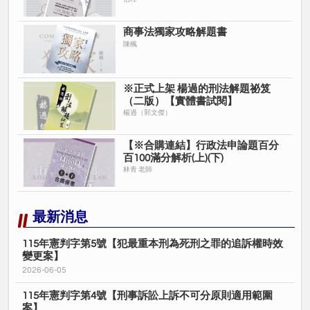
書）【實體書試閱】
商事法獨家攻略解題書
陳楓
※正式上架 楊過的刑法解題祕笈
（二版）【實體書試閱】
楊過（郭文傑）
【※合購連結】行政法申論題百分
百100滿分解析(上)(下)
林青 老師
最新消息
115年憲判字第5號【犯最重本刑為死刑之罪的追訴權時效
變更案】
2026-06-05
115年憲判字第4號【刑事訴訟上訴不可分原則適用範圍
案】