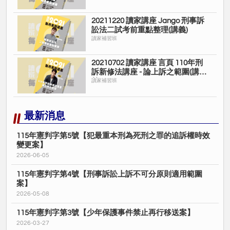
20211220 讀家講座 Jango 刑事訴
訟法二試考前重點整理(講義)
讀家補習班
20210702 讀家講座 言頁 110年刑
訴新修法講座 - 論上訴之範圍(講
義)
讀家補習班
最新消息
115年憲判字第5號【犯最重本刑為死刑之罪的追訴權時效
變更案】
2026-06-05
115年憲判字第4號【刑事訴訟上訴不可分原則適用範圍
案】
2026-05-08
115年憲判字第3號【少年保護事件禁止再行移送案】
2026-03-27