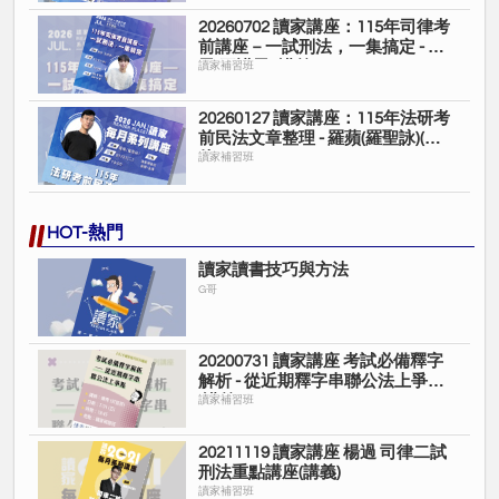
20260702 讀家講座：115年司律考
前講座－一試刑法，一集搞定 - 諾
恩(王諾恩)(講義)
讀家補習班
20260127 讀家講座：115年法研考
前民法文章整理 - 羅蘋(羅聖詠)(影
片)
讀家補習班
HOT-熱門
讀家讀書技巧與方法
G哥
20200731 讀家講座 考試必備釋字
解析 - 從近期釋字串聯公法上爭點
(講義)
讀家補習班
20211119 讀家講座 楊過 司律二試
刑法重點講座(講義)
讀家補習班