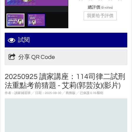
總評價
(
votes)
0
我要给予評價
試閱
分享 QR Code
20250925 讀家講座：114司律二試刑
法重點考前猜題 - 艾莉(郭芸汝)(影片)
作者：讀家補習班 ╱ 日期：2025-09-30 ╱ 商務版
╱ 已保護 0.16 棵樹