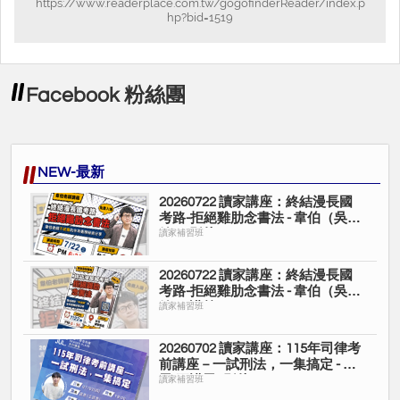
https://www.readerplace.com.tw/gogofinderReader/index.p
hp?bid=1519
Facebook 粉絲團
NEW-最新
20260722 讀家講座：終結漫長國
考路-拒絕雞肋念書法 - 韋伯（吳宗
翰）(影片)
讀家補習班
20260722 讀家講座：終結漫長國
考路-拒絕雞肋念書法 - 韋伯（吳宗
翰）(講義)
讀家補習班
20260702 讀家講座：115年司律考
前講座－一試刑法，一集搞定 - 諾
恩(王諾恩)(影片)
讀家補習班