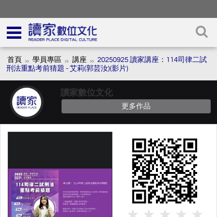
首頁
學員專區
講座
20250925 讀家講座：114司律二試
刑法重點考前猜題 - 艾莉(郭芸汝)(影片)
讀家數位文化
更多作品