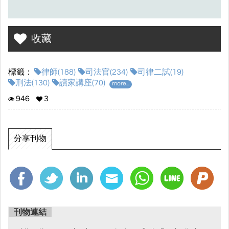
收藏
標籤：
律師(188)
司法官(234)
司律二試(19)
刑法(130)
讀家講座(70)
more...
946
3
分享刊物
刊物連結