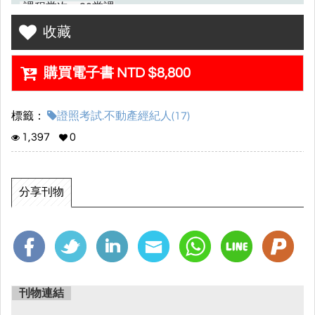
•課程堂次：20堂課
收藏
※每堂課課程時數預計為2.5-3小時
※實際堂數及課程時數最終依老師授課狀況與考情調
購買電子書 NTD $8,800
整。
標籤：
證照考試.不動產經紀人(17)
•課程觀看期限：本次課程適用以課程開通日期起至112
1,397
0
年11月30日截止
•課程內容特色：
分享刊物
▸全明星陣容，超優質鐵三角師資搭配
▸重點整理+考題演練，訓練學員熟稔各科的架構理念!!
▸老師們親自撰寫講義內容，導入不動產之精選考題，
學習完整無死角。
刊物連結
▸符合趨勢，精準預測趨勢命題方向，讓學員考上不動