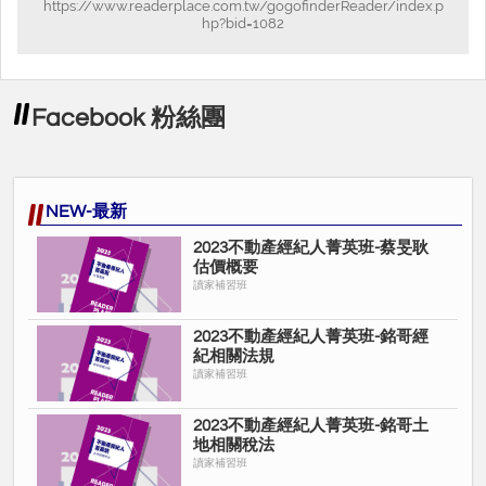
https://www.readerplace.com.tw/gogofinderReader/index.p
hp?bid=1082
產經紀人證照為目標
Facebook 粉絲團
更多優惠歡迎私訊讀家Facebook粉絲專頁或讀家官方
Line@
也可以電話洽詢專員唷！
NEW-最新
讓學員考上不動產經紀人證照為目標
2023不動產經紀人菁英班-蔡旻耿
估價概要
讀家補習班
2023不動產經紀人菁英班-銘哥經
紀相關法規
讀家補習班
2023不動產經紀人菁英班-銘哥土
地相關稅法
讀家補習班