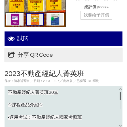
總評價
(
votes)
0
我要给予評價
試閱
分享 QR Code
2023不動產經紀人菁英班
作者：讀家補習班 ╱ 日期：2023-10-27 ╱ 商務版
╱ 已保護 0.00 棵樹
不動產經紀人菁英班20堂
✩課程產品介紹✩
•適用考試：不動產經紀人國家考照班