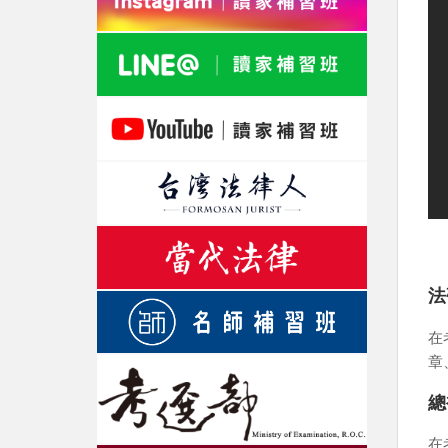
法
在
章
總
在