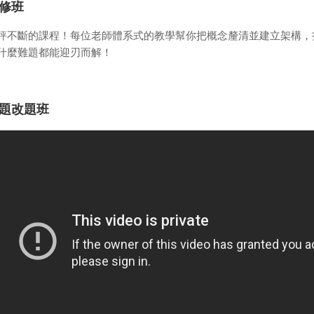
修班
評不斷的課程！每位老師體系式的教學幫你把概念釐清並建立架構，
什麼難題都能迎刃而解！
題改題班