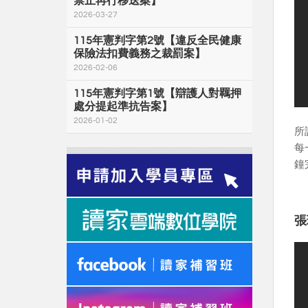
禁止再行移送案】
2026-03-27
115年憲判字第2號【違反全民健康
保險法扣費義務之裁罰案】
2026-02-06
115年憲判字第1號【辯護人對羈押
處分提起準抗告案】
2026-01-02
所
每
鐘
張