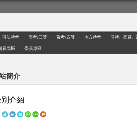
司法特考
高考/三等
普考/四等
地方特考
司特、高普、
會員專區
學員專區
站簡介
班別介紹