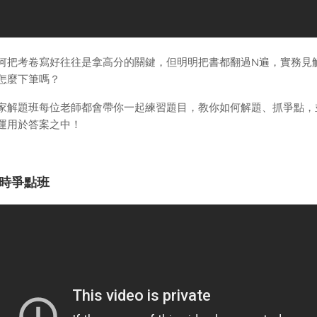
何把考卷寫好往往是拿高分的關鍵，但明明把書都翻過N遍，實務見
怎麼下筆嗎？
家解題班每位老師都會帶你一起練習題目，教你如何解題、抓爭點，
運用於答案之中！
時爭點班