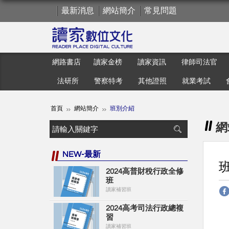
最新消息
網站簡介
常見問題
網路書店
讀家金榜
讀家資訊
律師司法官
法研所
警察特考
其他證照
就業考試
首頁
網站簡介
班別介紹
網
NEW-最新
2024高普財稅行政全修
班
讀家補習班
2024高考司法行政總複
習
讀家補習班