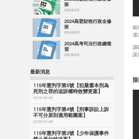
班
讀家補習班
2024高普財稅行政全修
班
如
讀家補習班
道
2024高考司法行政總複
讀
習
說
讀家補習班
最新消息
限
115年憲判字第5號【犯最重本刑為
死刑之罪的追訴權時效變更案】
2026-06-05
115年憲判字第4號【刑事訴訟上訴
不可分原則適用範圍案】
2026-05-08
115年憲判字第3號【少年保護事件