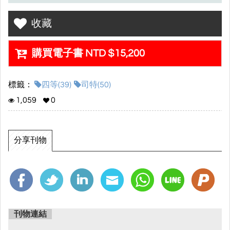
※每堂課課程時數預計為2.5-3小時
收藏
※實際堂數及課程時數最終依老師授課狀況與考情調整。
購買電子書 NTD $15,200
•課程服務期限：2024/08/31
•課程觀看期限：2025/08/31
標籤：
四等(39)
司特(50)
•課程內容特色：
1,059
0
▸超優師資陣容，額外贈送進階主題課程及當年度總複習課程(含共
科)
分享刊物
▸先修課程，初步了解各科內容
▸打穩基礎，完整你對於各科的架構理念
▸老師們親自撰寫精美講義
刊物連結