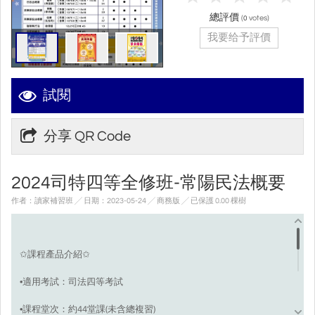
總評價
(
votes)
0
我要给予評價
試閱
分享 QR Code
2024司特四等全修班-常陽民法概要
作者：讀家補習班 ╱ 日期：2023-05-24 ╱ 商務版
╱ 已保護 0.00 棵樹
✩課程產品介紹✩
•適用考試：司法四等考試
•課程堂次：約44堂課(未含總複習)