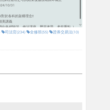
本次課程適用之考試結束後服務期限即截止
4/10/31
對於各科的架構理念!!
精美講義
站(各經驗談、修法講座、歷屆考題、考前重點...)
)
司法官(234)
全修班(55)
證券交易法(10)