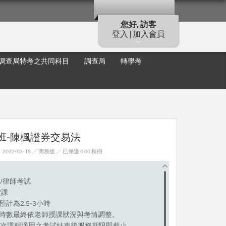
您好, 訪客
登入 | 加入會員
調查局特考之共同科目
調查局
轉學考
修班-陳楓證券交易法
22-03-15 ╱ 商務版
╱ 已保護 0.00 棵樹
/律師考試
堂課
計為2.5-3小時
時數最終依老師授課狀況與考情調整。