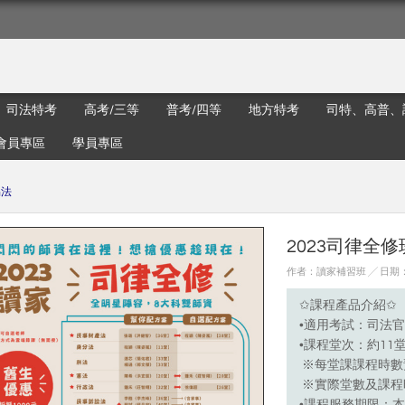
司法特考
高考/三等
普考/四等
地方特考
司特、高普、
會員專區
學員專區
易法
2023司律全
作者：讀家補習班 ╱ 日期：20
✩課程產品介紹✩
•適用考試：司法官
•課程堂次：約11
※每堂課課程時數預
※實際堂數及課程