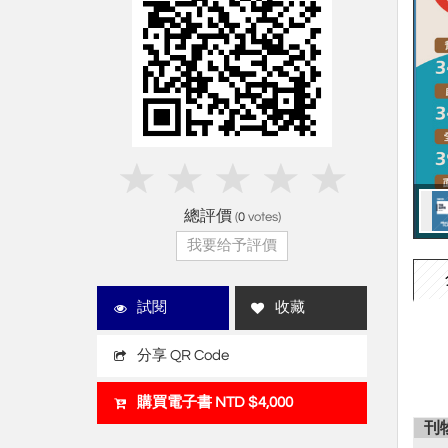
總評價
(
0
votes)
我要给予評價
試閱
收藏
分享 QR Code
購買電子書 NTD $4,000
刊