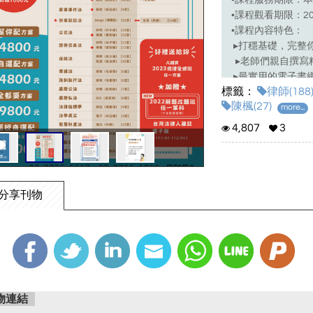
•課程服務期限：
•課程觀看期限：202
•課程內容特色：
▸打穩基礎，完整你
▸老師們親自撰寫
▸最實用的電子書網
標籤：
律師(188
陳楓(27)
more...
4,807
3
分享刊物
物連結