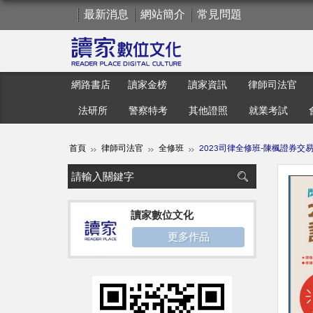
最新消息
網站簡介
常見問題
網路書店
讀家金榜
讀家資訊
律師司法官
法研所
警察特考
其他證照
就業考試
首頁
律師司法官
全修班
2023司律全修班-陳楓證券交
讀家數位文化
更多作品