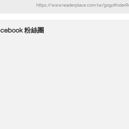
https://www.readerplace.com.tw/gogofinderR
acebook 粉絲團