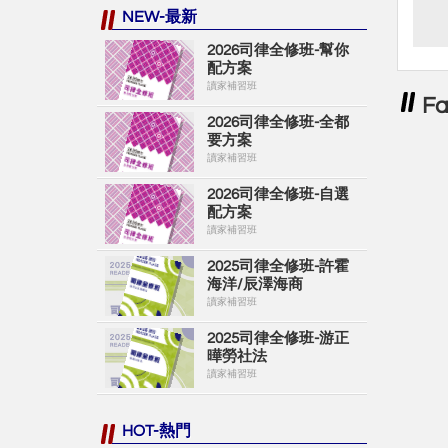
NEW-最新
2026司律全修班-幫你
配方案
讀家補習班
F
2026司律全修班-全都
要方案
讀家補習班
2026司律全修班-自選
配方案
讀家補習班
2025司律全修班-許霍
海洋/辰澤海商
讀家補習班
2025司律全修班-游正
曄勞社法
讀家補習班
HOT-熱門