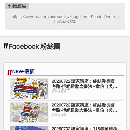
刊物連結
https://www.readerplace.com.tw/gogofinderReader/index.p
hp?bid=1552
Facebook 粉絲團
NEW-最新
20260722 讀家講座：終結漫長國
考路-拒絕雞肋念書法 - 韋伯（吳宗
翰）(影片)
讀家補習班
20260722 讀家講座：終結漫長國
考路-拒絕雞肋念書法 - 韋伯（吳宗
翰）(講義)
讀家補習班
20260702 讀家講座：115年司律考