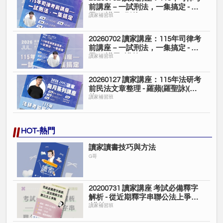
前講座－一試刑法，一集搞定 - 諾
恩(王諾恩)(影片)
讀家補習班
20260702 讀家講座：115年司律考
前講座－一試刑法，一集搞定 - 諾
恩(王諾恩)(講義)
讀家補習班
20260127 讀家講座：115年法研考
前民法文章整理 - 羅蘋(羅聖詠)(影
片)
讀家補習班
HOT-熱門
讀家讀書技巧與方法
G哥
20200731 讀家講座 考試必備釋字
解析 - 從近期釋字串聯公法上爭點
(講義)
讀家補習班