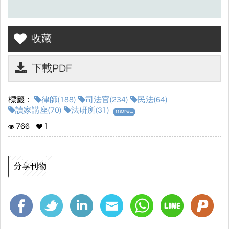
收藏
下載PDF
標籤：
律師(188)
司法官(234)
民法(64)
讀家講座(70)
法研所(31)
more...
766
1
分享刊物