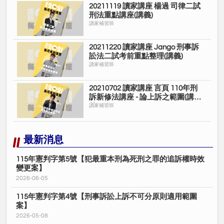
20211119 讀家講座 楊過 司律二試
刑法重點講座(講義)
讀家補習班
20211220 讀家講座 Jango 刑事訴
訟法二試考前重點整理(講義)
讀家補習班
20210702 讀家講座 言頁 110年刑
訴新修法講座 - 論上訴之範圍(講
義)
讀家補習班
最新消息
115年憲判字第5號【犯最重本刑為死刑之罪的追訴權時效
變更案】
2026-06-05
115年憲判字第4號【刑事訴訟上訴不可分原則適用範圍
案】
2026-05-08