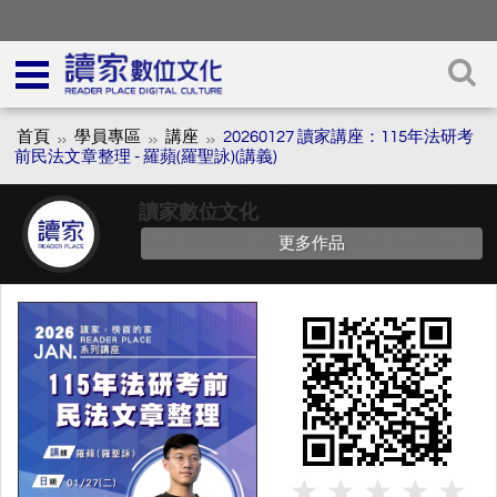
首頁
學員專區
講座
20260127 讀家講座：115年法研考
前民法文章整理 - 羅蘋(羅聖詠)(講義)
讀家數位文化
更多作品