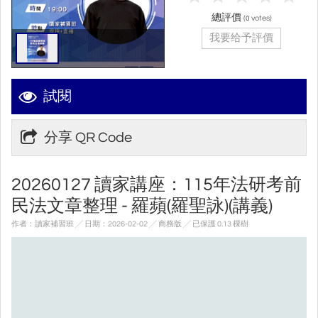
總評價
(
votes)
0
我要给予評價
試閱
分享 QR Code
20260127 讀家講座：115年法研考前
民法文章整理 - 羅蘋(羅聖詠)(講義)
作者：讀家補習班 ╱ 日期：2026-02-02 ╱ 商務版
╱ 已保護 0.13 棵樹