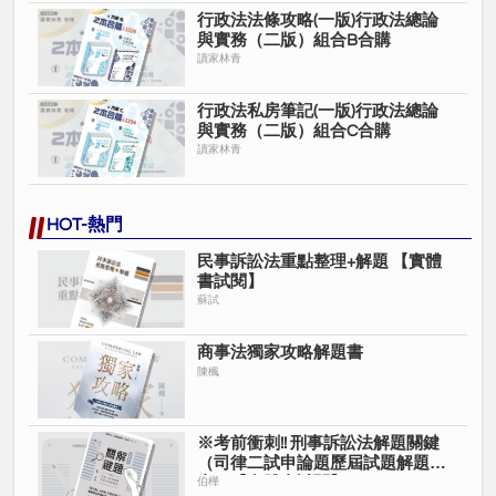
行政法法條攻略(一版)行政法總論
與實務（二版）組合B合購
讀家林青
行政法私房筆記(一版)行政法總論
與實務（二版）組合C合購
讀家林青
HOT-熱門
民事訴訟法重點整理+解題 【實體
書試閱】
蘇試
商事法獨家攻略解題書
陳楓
※考前衝刺!! 刑事訴訟法解題關鍵
（司律二試申論題歷屆試題解題
書）【實體書試閱】
伯樺