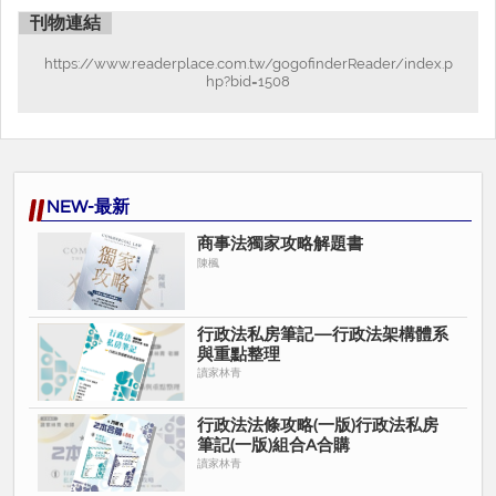
刊物連結
本書收錄近10年內重要考題詳解，並且依行政組織法、行政程序
法、行政作用法、行政救濟法共四篇，並依據各單元整理，學習架
https://www.readerplace.com.tw/gogofinderReader/index.p
構清楚完整。
hp?bid=1508
5. 快速掌握行政法申論考題出題重點，縮短準備時間，快速提昇作
答能力。
林青 老師
NEW-最新
作者曾輔考10萬人以上考取公職、律師司法官，現任國立大學法律
學系副教授，歷任大學通識學院院長、通識中心主任，文官學院講
商事法獨家攻略解題書
陳楓
座教授，法學博士，研究專長為公法學相關領域。
相關學術著作：
行政法私房筆記—行政法架構體系
(1)行政法理論與實務
與重點整理
(2)地方政府與政治
讀家林青
(3)國籍與戶政法規
(4)公務員法
行政法法條攻略(一版)行政法私房
(5)中華民國憲法
筆記(一版)組合A合購
(6)地方立法權與地方自治
讀家林青
(7)法學緒論