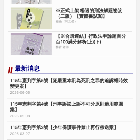
※正式上架 楊過的刑法解題祕笈
（二版）【實體書試閱】
楊過（郭文傑）
【※合購連結】行政法申論題百分
百100滿分解析(上)(下)
林青 老師
最新消息
115年憲判字第5號【犯最重本刑為死刑之罪的追訴權時效
變更案】
2026-06-05
115年憲判字第4號【刑事訴訟上訴不可分原則適用範圍
案】
2026-05-08
115年憲判字第3號【少年保護事件禁止再行移送案】
2026-03-27