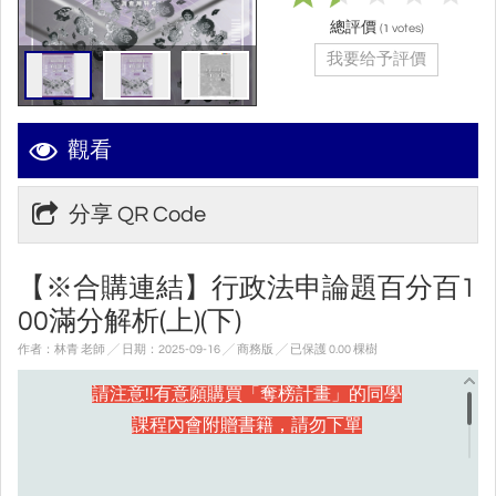
總評價
(
votes)
1
我要给予評價
觀看
分享 QR Code
【※合購連結】行政法申論題百分百1
00滿分解析(上)(下)
作者：林青 老師 ╱ 日期：2025-09-16 ╱ 商務版
╱ 已保護 0.00 棵樹
請注意!!有意願購買「奪榜計畫」的同學
課程內會附贈書籍，請勿下單