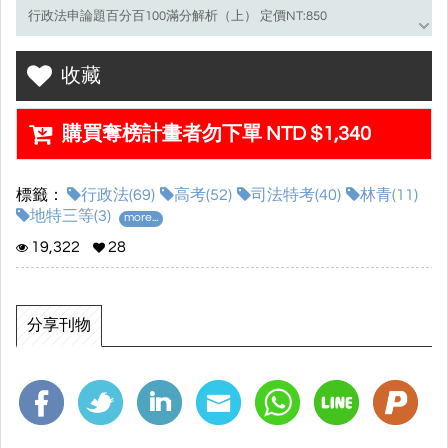
行政法申論題百分百100滿分解析（上） 定價NT:850
行政法申論題百分百100滿分解析（下） 定價NT:850
收藏
本書特色
購買奪榜計畫者勿下單 NTD $1,340
1. 最新正確詳解
本書每一題申論解答，均依最新司法實務見解及最新修法重新改
標籤：
行政法(69)
高考(52)
司法特考(40)
林青(11)
寫，每題均為正確詳解。
地特三等(3)
more...
2. 採取模版解答，快速提昇作答能力
19,322
28
本書申論詳解，均採「模版解答」，前言、標題、序號、退格、歸
納總結，方便讀者學習。
分享刊物
3. 清楚明白的解題說明
本書詳解每題均附解題說明，幫助讀者瞭解個案的法律性質、說明
的依據以及正確歸納，幫助讀者學習。
4. 淸楚完整的學習架構