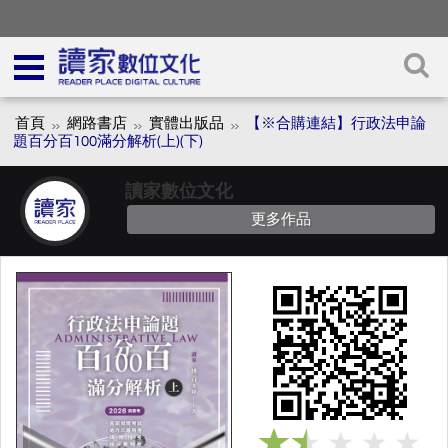
首頁
網路書店
實體出版品
【※合購連結】行政法申論
題百分百100滿分解析(上)(下)
讀家數位文化
更多作品