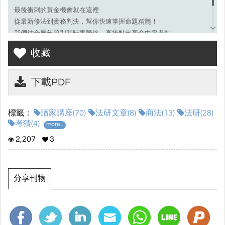
最後衝刺的黃金機會就在這裡
從最新修法到實務判決，幫你快速掌握命題精髓！
我們結合歷年題型和時事脈絡，直接點出高命中率考點，
搭配實戰答題技巧，讓你在考場上穩住陣腳、火力全開！
收藏
讓我們一起搶下高分，贏在商法考試的起跑線
下載PDF
標籤：
讀家講座(70)
法研文章(8)
商法(13)
法研(28)
考猜(4)
more...
2,207
3
分享刊物