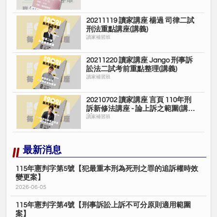
20211119 讀家講座 楊過 司律二試
刑法重點講座(講義)
讀家補習班
20211220 讀家講座 Jango 刑事訴
訟法二試考前重點整理(講義)
讀家補習班
20210702 讀家講座 言頁 110年刑
訴新修法講座 - 論上訴之範圍(講
義)
讀家補習班
最新消息
115年憲判字第5號【犯最重本刑為死刑之罪的追訴權時效
變更案】
2026-06-05
115年憲判字第4號【刑事訴訟上訴不可分原則適用範圍
案】