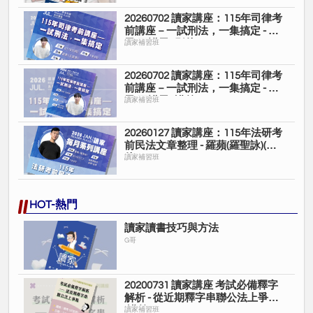
20260702 讀家講座：115年司律考
前講座－一試刑法，一集搞定 - 諾
恩(王諾恩)(影片)
讀家補習班
20260702 讀家講座：115年司律考
前講座－一試刑法，一集搞定 - 諾
恩(王諾恩)(講義)
讀家補習班
20260127 讀家講座：115年法研考
前民法文章整理 - 羅蘋(羅聖詠)(影
片)
讀家補習班
HOT-熱門
讀家讀書技巧與方法
G哥
20200731 讀家講座 考試必備釋字
解析 - 從近期釋字串聯公法上爭點
(講義)
讀家補習班