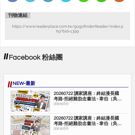
刊物連結
https://www.readerplace.com.tw/gogofinderReader/index.p
hp?bid=1399
Facebook 粉絲團
NEW-最新
20260722 讀家講座：終結漫長國
考路-拒絕雞肋念書法 - 韋伯（吳宗
翰）(影片)
讀家補習班
20260722 讀家講座：終結漫長國
考路-拒絕雞肋念書法 - 韋伯（吳宗
翰）(講義)
讀家補習班