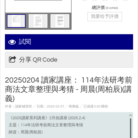
總評價
(
votes)
0
我要给予評價
試閱
分享 QR Code
20250204 讀家講座： 114年法研考前
商法文章整理與考猜 - 周晨(周柏辰)(講
義)
作者：讀家補習班 ╱ 日期：2025-02-07 ╱ 商務版
╱ 已保護 0.00 棵樹
《2025讀家系列講座》2月份講座 (2025.2.4)
主題：114年法研考前商法文章整理與考猜
師資：周晨(周柏辰)