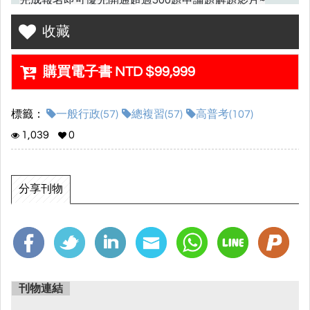
500
~
即刻刷題練習，距離上榜就更近一步
收藏
!
購買電子書 NTD $99,999
課程產品介紹
✩
✩
標籤：
一般行政(57)
總複習(57)
高普考(107)
•適用考試：
年高普考一般行政
2024
1,039
0
•課程堂次：約
堂課
含共同科目總複習
30
(
)
※每堂課課程時數預計為
小時
2.5-3
分享刊物
※實際堂數及課程時數最終依老師授課狀況與考情調
整。
刊物連結
•課程服務期限：本次課程適用之考試結束後服務期限