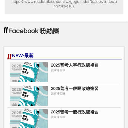
即截止
https://www.readerplace.com.tw/gogofinderReader/index.p
hp?bid=1183
•課程觀看期限：
2025/1/31
•課程內容特色：
Facebook 粉絲團
多位頂尖師資領軍，帶您最後衝刺
▸
!!
加贈當年度共同科目總複習
▸
NEW-最新
老師們親自撰寫精美講義
▸
2025普考人事行政總複習
讀家補習班
最實用的電子書網站
各經驗談、修法講座、歷屆考
▸
(
2025普考一般民政總複習
讀家補習班
題、考前重點
...)
2025普考一般行政總複習
讀家補習班