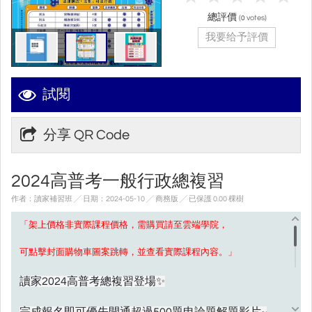
總評價
(
votes)
0
我要给予評價
試閱
分享 QR Code
2024高普考一般行政總複習
作者：讀家補習班 ╱ 日期：2024-05-10 ╱ 商務版
╱ 已保護 0.00 棵樹
「架上價格非實際課程價格，需購買請至雲端學院，
可點擊封面購物車圖案跳轉，並查看實際課程內容。」
讀家
高普考總複習登場
2024
✨
完成報名即可優先開通超過
題申論題解題影片