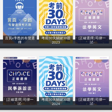
言頁x李甦的有聲選
考前30天關鍵30題
[正確選擇] 司律一
擇
2023
試-
言頁、李甦
讀家補習班
林云雁（雁子老
[正確選擇] 司律一
考前30天關鍵30題
[正確選擇] 司律一
試-
2024
試-
周瑜
讀家補習班
林云雁（雁子老