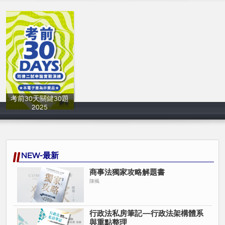
考前30天關鍵30題
2025
讀家補習班
NEW-最新
商事法獨家攻略解題書
陳楓
行政法私房筆記—行政法架構體系
與重點整理