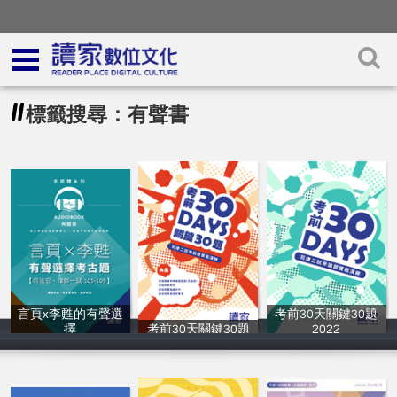
標籤搜尋：有聲書
言頁x李甦的有聲選
考前30天關鍵30題
擇
考前30天關鍵30題
2022
言頁、李甦
作者群
作者群