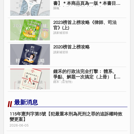
書】＊本商品頁為一版＊本書目前
已出新版＊購買時請留意＊
陳楓
2023榜首上榜攻略《律師、司法
官》(上)
讀家補習班
2020榜首上榜攻略
讀家補習班
鍾禾的行政法完全打擊： 體系、
爭點、解題一次搞定（上冊）【電
子書】
鍾禾（莊智翔）
最新消息
115年憲判字第5號【犯最重本刑為死刑之罪的追訴權時效
變更案】
2026-06-05