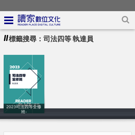
標籤搜尋：司法四等 執達員
2023司法四等全修
班-
讀家補習班