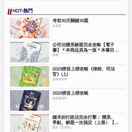
HOT-熱門
考前30天關鍵30題
作者群
公司法體系解題完全攻略【電子
書】＊本商品頁為一版＊本書目前
已出新版＊購買時請留意＊
陳楓
2023榜首上榜攻略《律師、司法
官》(上)
讀家補習班
2020榜首上榜攻略
讀家補習班
鍾禾的行政法完全打擊： 體系、
爭點、解題一次搞定（上冊）【電
子書】
鍾禾（莊智翔）