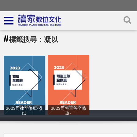
標籤搜尋：凝以
2023司律全修班-凝
2023司特三等全修
以
班-
讀家補習班
凝以