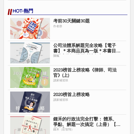
HOT-熱門
考前30天關鍵30題
作者群
公司法體系解題完全攻略【電子
書】＊本商品頁為一版＊本書目前
已出新版＊購買時請留意＊
陳楓
2023榜首上榜攻略《律師、司法
官》(上)
讀家補習班
2020榜首上榜攻略
讀家補習班
鍾禾的行政法完全打擊： 體系、
爭點、解題一次搞定（上冊）【電
子書】
鍾禾（莊智翔）