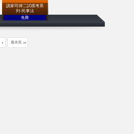
讀家司律二試模考系
列-民事法
免費
讀家補習班
最末頁