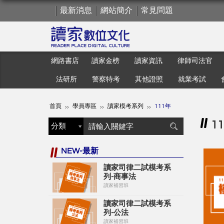
最新消息
網站簡介
常見問題
網路書店
讀家金榜
讀家資訊
律師司法官
法研所
警察特考
其他證照
就業考試
首頁
學員專區
讀家模考系列
111年
1
NEW-最新
讀家司律二試模考系
列-商事法
讀家補習班
讀家司律二試模考系
列-公法
讀家補習班