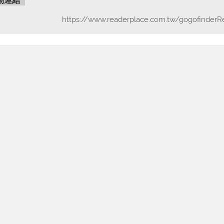
物連結
https://www.readerplace.com.tw/gogofinderR