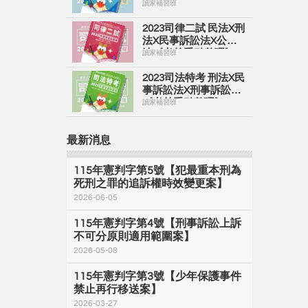
政治學《考前重點整
讀家補習班
理》
2023司律二試 民法X刑
法X民事訴訟法X公司
法《考前重點整理》
讀家補習班
2023司法特考 刑法X民
事訴訟法X刑事訴訟法
《考前重點整理》
讀家補習班
最新消息
115年憲判字第5號【犯最重本刑為
死刑之罪的追訴權時效變更案】
2026-06-05
115年憲判字第4號【刑事訴訟上訴
不可分原則適用範圍案】
2026-05-08
115年憲判字第3號【少年保護事件
禁止再行移送案】
2026-03-27