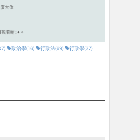
 廖大偉
觀看唷!!✦✧
7)
政治學(16)
行政法(69)
行政學(27)