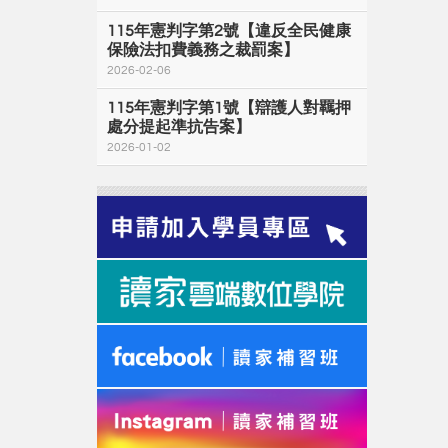
115年憲判字第2號【違反全民健康
保險法扣費義務之裁罰案】
2026-02-06
115年憲判字第1號【辯護人對羈押
處分提起準抗告案】
2026-01-02