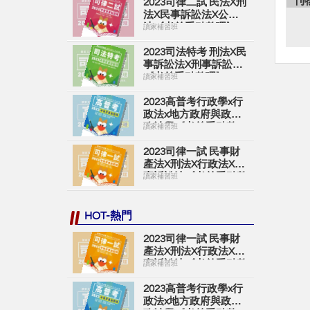
刊
2023司律二試 民法X刑
法X民事訴訟法X公司
法《考前重點整理》
讀家補習班
2023司法特考 刑法X民
事訴訟法X刑事訴訟法
《考前重點整理》
讀家補習班
2023高普考行政學x行
政法x地方政府與政治x
政治學《考前重點整
讀家補習班
理》
2023司律一試 民事財
產法X刑法X行政法X刑
事訴訟法《考前重點整
讀家補習班
理》
HOT-熱門
2023司律一試 民事財
產法X刑法X行政法X刑
事訴訟法《考前重點整
讀家補習班
理》
2023高普考行政學x行
政法x地方政府與政治x