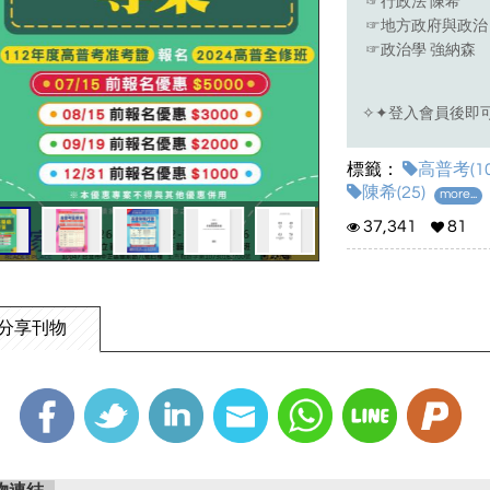
☞行政法 陳希
☞地方政府與政治
☞政治學 強納森
✧✦登入會員後即可
標籤：
高普考(10
陳希(25)
more...
37,341
81
分享刊物