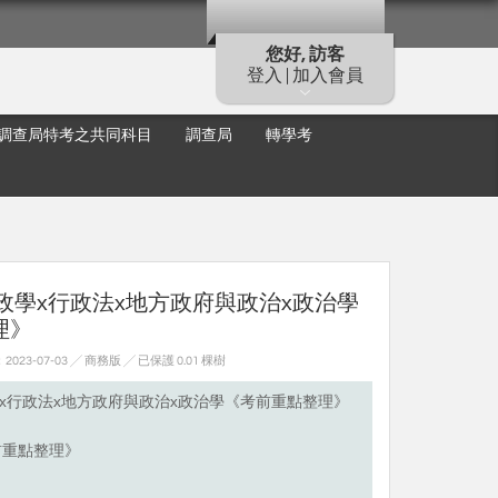
您好, 訪客
登入 | 加入會員
調查局特考之共同科目
調查局
轉學考
行政學x行政法x地方政府與政治x政治學
理》
23-07-03 ╱ 商務版
╱ 已保護 0.01 棵樹
學x行政法x地方政府與政治x政治學《考前重點整理》
考前重點整理》