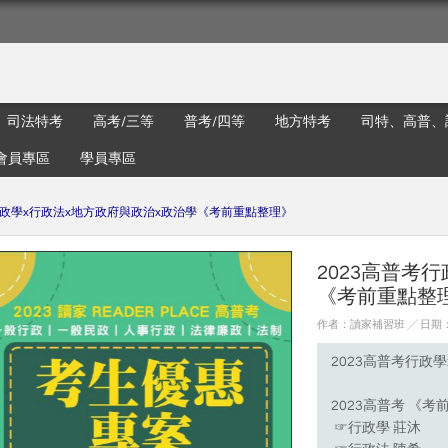
司法特考
高考/三等
普考/四等
地方特考
司特、高普、
會員專區
學員專區
行政學x行政法x地方政府與政治x政治學《考前重點整理》
2023高普考
《考前重點整
作者：讀家補習班 ╱ 日期：20
2023高普考行政
2023高普考 《
☞行政學 莊沐