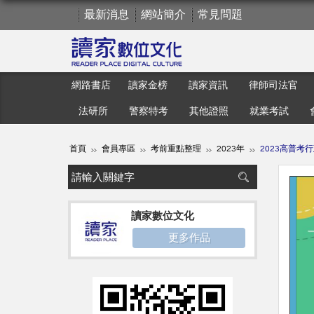
最新消息
網站簡介
常見問題
網路書店
讀家金榜
讀家資訊
律師司法官
法研所
警察特考
其他證照
就業考試
首頁
會員專區
考前重點整理
2023年
2023高普考
讀家數位文化
更多作品