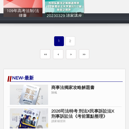
109年⾼考法制/法
律廉
20230329 讀家講座
讀家補習班
歐陽墨
1
2
NEW-最新
商事法獨家攻略解題書
陳楓
2026司法特考 刑法X民事訴訟法X
刑事訴訟法《考前重點整理》
讀家補習班