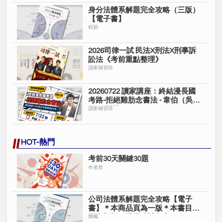
身分法體系解題完全攻略（三版）
【電子書】
程穎
2026司律一試 民法X刑法X刑事訴
訟法《考前重點整理》
讀家補習班
20260722 讀家講座：終結漫長國
考路-拒絕雞肋念書法 - 韋伯（吳宗
翰）(影片)
讀家補習班
HOT-熱門
考前30天關鍵30題
作者群
公司法體系解題完全攻略【電子
書】＊本商品頁為一版＊本書目前
已出新版＊購買時請留意＊
陳楓