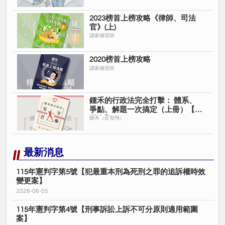
2023榜首上榜攻略《律師、司法
官》(上)
讀家補習班
2020榜首上榜攻略
讀家補習班
鍾禾的行政法完全打擊： 體系、
爭點、解題一次搞定（上冊）【電
子書】
鍾禾（莊智翔）
最新消息
115年憲判字第5號【犯最重本刑為死刑之罪的追訴權時效
變更案】
2026-06-05
115年憲判字第4號【刑事訴訟上訴不可分原則適用範圍
案】