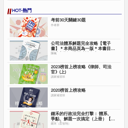
HOT-熱門
考前30天關鍵30題
作者群
公司法體系解題完全攻略【電子
書】＊本商品頁為一版＊本書目前
已出新版＊購買時請留意＊
陳楓
2023榜首上榜攻略《律師、司法
官》(上)
讀家補習班
2020榜首上榜攻略
讀家補習班
鍾禾的行政法完全打擊： 體系、
爭點、解題一次搞定（上冊）【電
子書】
鍾禾（莊智翔）