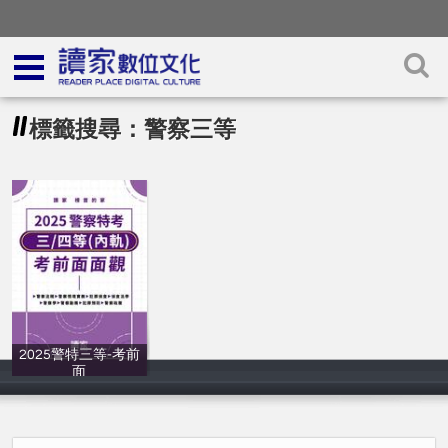
標籤搜尋：警察三等
2025警特三等-考前
面
讀家補習班