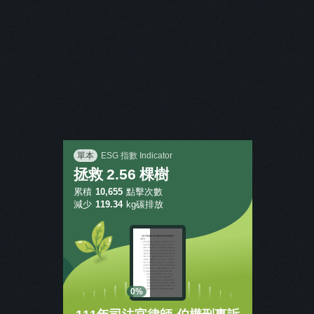
主打商品
返回
單本
ESG 指數 Indicator
拯救
2.56
棵樹
累積
10,655
點擊次數
減少
119.34
kg碳排放
0%