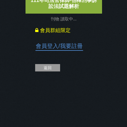
111年司法官律師-伯樺刑事訴
訟法試題解析
刊物 讀取中...
會員群組限定
會員登入
/
我要註冊
返回