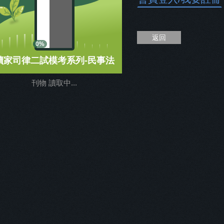
返回
0%
讀家司律二試模考系列-民事法
刊物 讀取中...