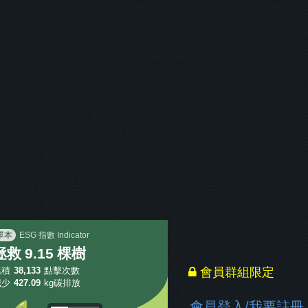
民事法
」
已保護
「
6.64
棵樹
」
單本
ESG 指數 Indicator
拯救
9.15
棵樹
累積
38,133
點擊次數
會員群組限定
減少
427.09
kg碳排放
會員登入
/
我要註冊