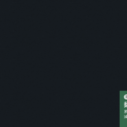
您正閱讀
「
讀家司律二試模考系列-
刊物作者
「
讀家補習班
」 /
本刊物