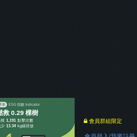
111年司法三等書記官-史丹利行政法與法院組織法試題解析
」
已保護
「
0.21
棵樹
」
單本
ESG 指數 Indicator
拯救
0.29
棵樹
累積
1,191
點擊次數
會員群組限定
減少
13.34
kg碳排放
會員登入
/
我要註冊