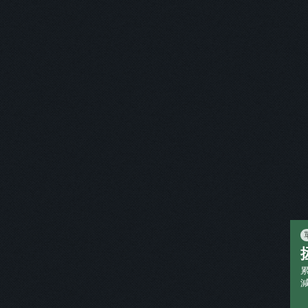
您正閱讀
「
刊物作者
「
讀家補習班
」 /
本刊物