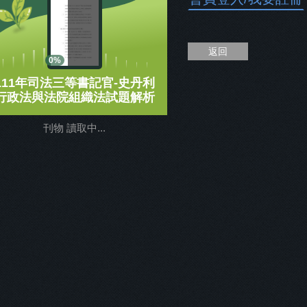
返回
0%
111年司法三等書記官-史丹利
行政法與法院組織法試題解析
刊物 讀取中...